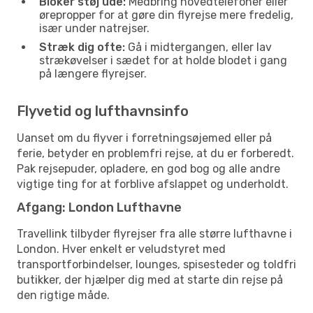
Bloker støj ude:
Medbring hovedtelefoner eller
ørepropper for at gøre din flyrejse mere fredelig,
især under natrejser.
Stræk dig ofte:
Gå i midtergangen, eller lav
strækøvelser i sædet for at holde blodet i gang
på længere flyrejser.
Flyvetid og lufthavnsinfo
Uanset om du flyver i forretningsøjemed eller på
ferie, betyder en problemfri rejse, at du er forberedt.
Pak rejsepuder, opladere, en god bog og alle andre
vigtige ting for at forblive afslappet og underholdt.
Afgang: London Lufthavne
Travellink tilbyder flyrejser fra alle større lufthavne i
London. Hver enkelt er veludstyret med
transportforbindelser, lounges, spisesteder og toldfri
butikker, der hjælper dig med at starte din rejse på
den rigtige måde.