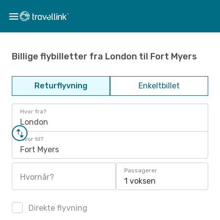
Billige flybilletter fra London til Fort Myers
Returflyvning
Enkeltbillet
Hvor fra?
London
Hvor til?
Fort Myers
Passagerer
Hvornår?
1 voksen
Direkte flyvning