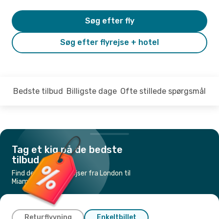
Søg efter fly
Søg efter flyrejse + hotel
Bedste tilbud
Billigste dage
Ofte stillede spørgsmål
Tag et kig på de bedste
tilbud
Find de billigste flyrejser fra London til
Miami
Returflyvning
Enkeltbillet