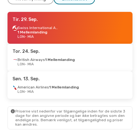
Man. 7. Sep.
Tir. 29. Sep.
- Tir. 15. Sep.
Swiss International Air Lines
Swiss International Air Lines
1 Mellemlanding
1 Mellemlanding
LON
LON
- MIA
- MIA
Swiss International Air Lines
1 Mellemlanding
MIA
- LON
Tor. 24. Sep.
British Airways
1 Mellemlanding
Lør. 10. Okt.
LON
- MIA
- Tir. 20. Okt.
Air Europa
1 Mellemlanding
LON
- MIA
Søn. 13. Sep.
Air Europa
1 Mellemlanding
MIA
- LON
American Airlines
1 Mellemlanding
LON
- MIA
Priserne vist nedenfor var tilgængelige inden for de sidste 3
dage for den angivne periode og bør ikke betragtes som den
endelige pris. Bemærk venligst, at tilgængelighed og priser
kan ændres.