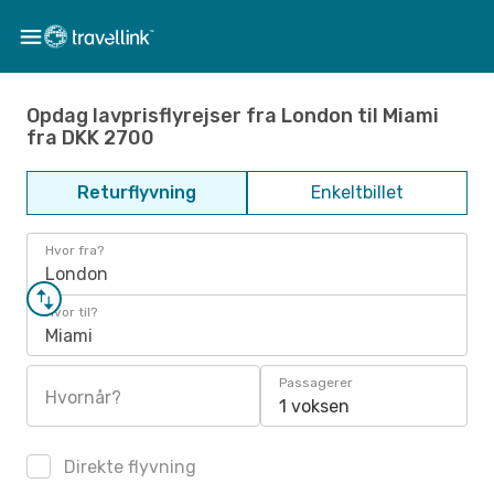
Opdag lavprisflyrejser fra London til Miami
fra DKK 2700
Returflyvning
Enkeltbillet
Hvor fra?
London
Hvor til?
Miami
Passagerer
Hvornår?
1 voksen
Direkte flyvning