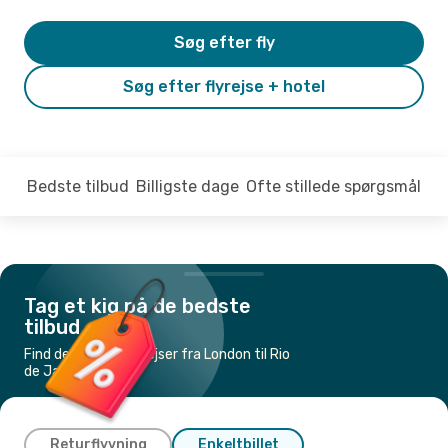
Søg efter fly
Søg efter flyrejse + hotel
Bedste tilbud
Billigste dage
Ofte stillede spørgsmål
Tag et kig på de bedste
tilbud
Find de billigste flyrejser fra London til Rio
de Janeiro
Returflyvning
Enkeltbillet