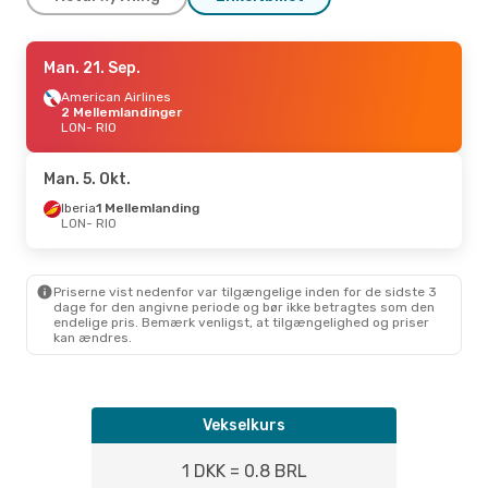
Søn. 11. Okt.
Man. 21. Sep.
- Man. 19. Okt.
Lufthansa
American Airlines
2 Mellemlandinger
2 Mellemlandinger
LON
LON
- RIO
- RIO
ITA Airways
1 Mellemlanding
RIO
- LON
Man. 5. Okt.
Iberia
1 Mellemlanding
LON
- RIO
Priserne vist nedenfor var tilgængelige inden for de sidste 3
dage for den angivne periode og bør ikke betragtes som den
endelige pris. Bemærk venligst, at tilgængelighed og priser
kan ændres.
Vekselkurs
1 DKK = 0.8 BRL