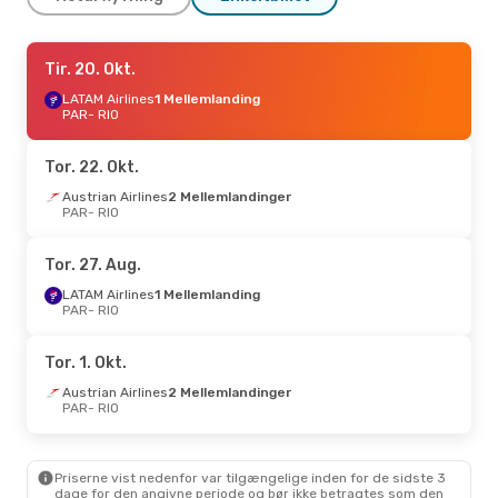
Fre. 18. Sep.
Tir. 20. Okt.
- Ons. 23. Sep.
TAP Portugal
LATAM Airlines
1 Mellemlanding
1 Mellemlanding
PAR
PAR
- RIO
- RIO
TAP Portugal
1 Mellemlanding
RIO
- PAR
Tor. 22. Okt.
Austrian Airlines
2 Mellemlandinger
PAR
- RIO
Tor. 27. Aug.
LATAM Airlines
1 Mellemlanding
PAR
- RIO
Tor. 1. Okt.
Austrian Airlines
2 Mellemlandinger
PAR
- RIO
Priserne vist nedenfor var tilgængelige inden for de sidste 3
dage for den angivne periode og bør ikke betragtes som den