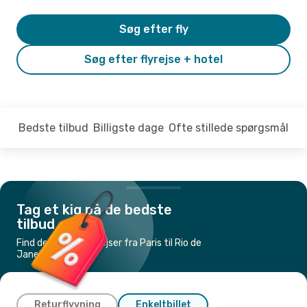
Søg efter fly
Søg efter flyrejse + hotel
Bedste tilbud
Billigste dage
Ofte stillede spørgsmål
Tag et kig på de bedste
tilbud
Find de billigste flyrejser fra Paris til Rio de
Janeiro
Returflyvning
Enkeltbillet