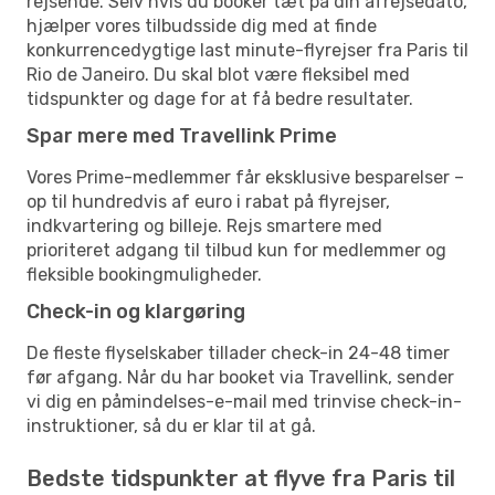
rejsende. Selv hvis du booker tæt på din afrejsedato,
hjælper vores tilbudsside dig med at finde
konkurrencedygtige last minute-flyrejser fra Paris til
Rio de Janeiro. Du skal blot være fleksibel med
tidspunkter og dage for at få bedre resultater.
Spar mere med Travellink Prime
Vores Prime-medlemmer får eksklusive besparelser –
op til hundredvis af euro i rabat på flyrejser,
indkvartering og billeje. Rejs smartere med
prioriteret adgang til tilbud kun for medlemmer og
fleksible bookingmuligheder.
Check-in og klargøring
De fleste flyselskaber tillader check-in 24-48 timer
før afgang. Når du har booket via Travellink, sender
vi dig en påmindelses-e-mail med trinvise check-in-
instruktioner, så du er klar til at gå.
Bedste tidspunkter at flyve fra Paris til