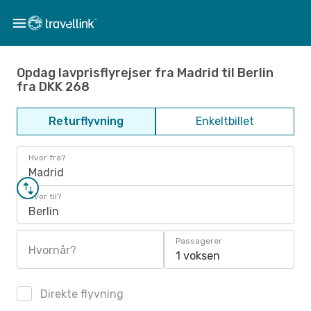
Opdag lavprisflyrejser fra Madrid til Berlin
fra DKK 268
Returflyvning
Enkeltbillet
Hvor fra?
Madrid
Hvor til?
Berlin
Passagerer
Hvornår?
1 voksen
Direkte flyvning