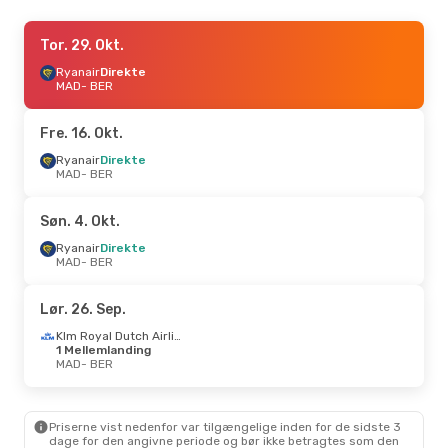
Fre. 18. Sep.
Tor. 29. Okt.
- Søn. 20. Sep.
Ryanair
Ryanair
Direkte
Direkte
MAD
MAD
- BER
- BER
Ryanair
Direkte
BER
- MAD
Fre. 16. Okt.
Man. 24. Aug.
Ryanair
Direkte
- Man. 24. Aug.
MAD
- BER
Iberia
Direkte
MAD
- BER
Iberia
Direkte
Søn. 4. Okt.
BER
- MAD
Ryanair
Direkte
MAD
- BER
Fre. 2. Okt.
- Søn. 4. Okt.
Ryanair
Direkte
Lør. 26. Sep.
MAD
- BER
Ryanair
Direkte
Klm Royal Dutch Airlines
BER
- MAD
1 Mellemlanding
MAD
- BER
Fre. 11. Sep.
- Søn. 13. Sep.
Ryanair
Direkte
Priserne vist nedenfor var tilgængelige inden for de sidste 3
MAD
- BER
dage for den angivne periode og bør ikke betragtes som den
Ryanair
Direkte