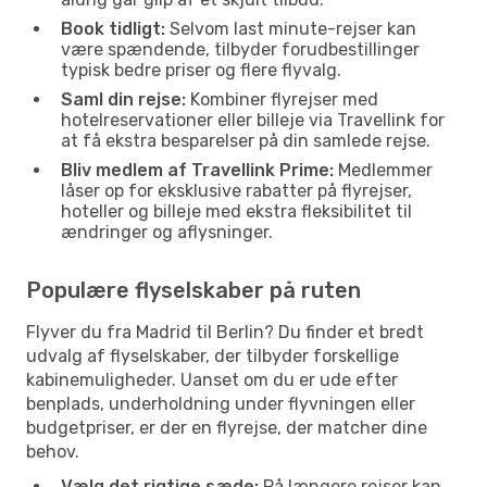
Book tidligt:
Selvom last minute-rejser kan
være spændende, tilbyder forudbestillinger
typisk bedre priser og flere flyvalg.
Saml din rejse:
Kombiner flyrejser med
hotelreservationer eller billeje via Travellink for
at få ekstra besparelser på din samlede rejse.
Bliv medlem af Travellink Prime:
Medlemmer
låser op for eksklusive rabatter på flyrejser,
hoteller og billeje med ekstra fleksibilitet til
ændringer og aflysninger.
Populære flyselskaber på ruten
Flyver du fra Madrid til Berlin? Du finder et bredt
udvalg af flyselskaber, der tilbyder forskellige
kabinemuligheder. Uanset om du er ude efter
benplads, underholdning under flyvningen eller
budgetpriser, er der en flyrejse, der matcher dine
behov.
Vælg det rigtige sæde:
På længere rejser kan