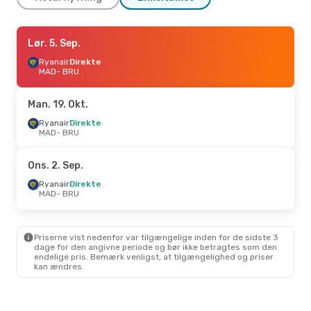
Tor. 10. Sep.
Lør. 5. Sep.
- Man. 14. Sep.
Ryanair
Ryanair
Direkte
Direkte
MAD
MAD
- BRU
- BRU
Ryanair
Direkte
BRU
- MAD
Man. 19. Okt.
Fre. 28. Aug.
Ryanair
Direkte
- Tir. 1. Sep.
MAD
- BRU
Ryanair
Direkte
MAD
- BRU
Ryanair
Direkte
Ons. 2. Sep.
BRU
- MAD
Ryanair
Direkte
MAD
- BRU
Søn. 11. Okt.
- Ons. 14. Okt.
Air Europa
Direkte
MAD
- BRU
Priserne vist nedenfor var tilgængelige inden for de sidste 3
Ryanair
Direkte
dage for den angivne periode og bør ikke betragtes som den
BRU
- MAD
endelige pris. Bemærk venligst, at tilgængelighed og priser
kan ændres.