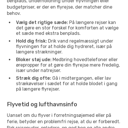
benplads, underholdning under flyvningen eller
budgetpriser, er der en flyrejse, der matcher dine
behov.
Vælg det rigtige sæde:
På længere rejser kan
det gøre en stor forskel for komforten at vælge
et sæde med ekstra benplads.
Hold dig frisk:
Drik vand regelmæssigt under
flyvningen for at holde dig hydreret, især på
længere strækninger.
Bloker støj ude:
Medbring hovedtelefoner eller
ørepropper for at gøre din flyrejse mere fredelig,
især under natrejser.
Stræk dig ofte:
Gå i midtergangen, eller lav
strækøvelser i sædet for at holde blodet i gang
på længere flyrejser.
Flyvetid og lufthavnsinfo
Uanset om du flyver i forretningsøjemed eller på
ferie, betyder en problemfri rejse, at du er forberedt.
Pak rejsepuder, opladere, en god bog og alle andre