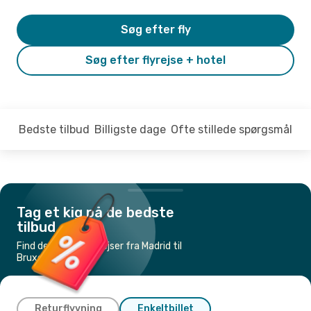
Søg efter fly
Søg efter flyrejse + hotel
Bedste tilbud
Billigste dage
Ofte stillede spørgsmål
Tag et kig på de bedste
tilbud
Find de billigste flyrejser fra Madrid til
Bruxelles
Returflyvning
Enkeltbillet