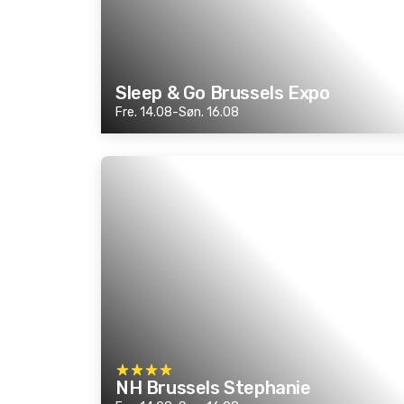
Sleep & Go Brussels Expo
Fre. 14.08-Søn. 16.08
NH Brussels Stephanie