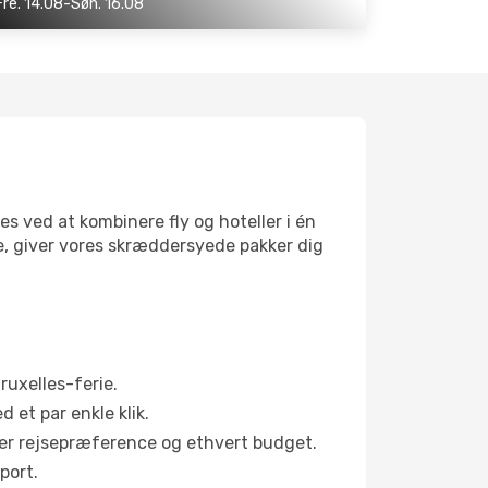
Fre. 14.08-Søn. 16.08
s ved at kombinere fly og hoteller i én
e, giver vores skræddersyede pakker dig
ruxelles-ferie.
d et par enkle klik.
hver rejsepræference og ethvert budget.
port.