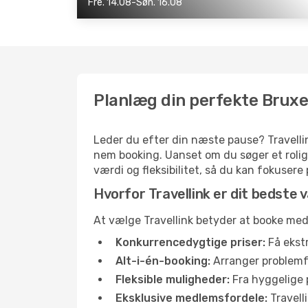
Fre. 14.08-Søn. 16.08
Planlæg din perfekte Bruxe
Leder du efter din næste pause? Travellin
nem booking. Uanset om du søger et rolig
værdi og fleksibilitet, så du kan fokusere
Hvorfor Travellink er dit bedste va
At vælge Travellink betyder at booke med t
Konkurrencedygtige priser:
Få ekstr
Alt-i-én-booking:
Arranger problemfri
Fleksible muligheder:
Fra hyggelige p
Eksklusive medlemsfordele:
Travell