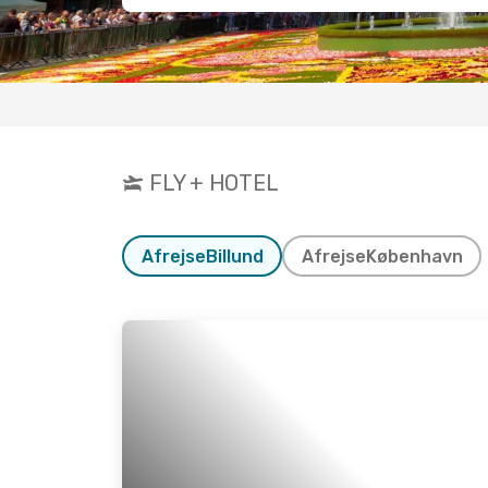
FLY + HOTEL
Afrejse
Billund
Afrejse
København