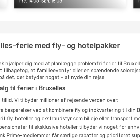
Fre. 14.08-Søn. 16.08
lles-ferie med fly- og hotelpakker
k hjælper dig med at planlægge problemfri ferier til Bruxelle
t tilbagetog, et familieeventyr eller en spændende solorejs
 på det, der betyder noget – at nyde din rejse.
lg til ferier i Bruxelles
illid. Vi tilbyder millioner af rejsende verden over:
a besparelser ved at kombinere fly og indkvartering til din B
t fly, hoteller og ekstraudstyr som billeje eller transport me
ensionater til eksklusive hoteller tilbyder vi noget for en
ink Prime-medlemmer får særlige rabatter og prioriteret sup