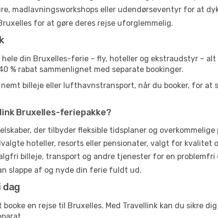
ture, madlavningsworkshops eller udendørseventyr for at dyk
ruxelles for at gøre deres rejse uforglemmelig.
k
 hele din Bruxelles-ferie – fly, hoteller og ekstraudstyr – a
il 40 % rabat sammenlignet med separate bookinger.
emt billeje eller lufthavnstransport, når du booker, for at 
llink Bruxelles-feriepakke?
lskaber, der tilbyder fleksible tidsplaner og overkommelige p
lgte hoteller, resorts eller pensionater, valgt for kvalitet 
lgfri billeje, transport og andre tjenester for en problemfri 
kan slappe af og nyde din ferie fuldt ud.
i dag
 booke en rejse til Bruxelles. Med Travellink kan du sikre di
eparat.