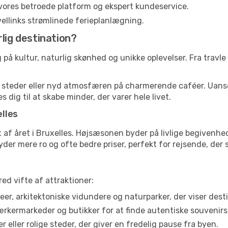
vores betroede platform og ekspert kundeservice.
ravellinks strømlinede ferieplanlægning.
lig destination?
 på kultur, naturlig skønhed og unikke oplevelser. Fra travle
ke steder eller nyd atmosfæren på charmerende caféer. Uan
es dig til at skabe minder, der varer hele livet.
lles
 af året i Bruxelles. Højsæsonen byder på livlige begivenhed
yder mere ro og ofte bedre priser, perfekt for rejsende, der
ed vifte af attraktioner:
r, arkitektoniske vidundere og naturparker, der viser desti
rmarkeder og butikker for at finde autentiske souvenirs 
 eller rolige steder, der giver en fredelig pause fra byen.