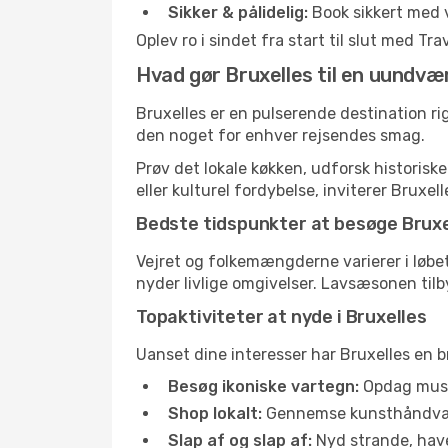
Sikker & pålidelig:
Book sikkert med 
Oplev ro i sindet fra start til slut med T
Hvad gør Bruxelles til en uundvær
Bruxelles er en pulserende destination rig
den noget for enhver rejsendes smag.
Prøv det lokale køkken, udforsk historis
eller kulturel fordybelse, inviterer Bruxell
Bedste tidspunkter at besøge Bruxe
Vejret og folkemængderne varierer i løbet
nyder livlige omgivelser. Lavsæsonen tilb
Topaktiviteter at nyde i Bruxelles
Uanset dine interesser har Bruxelles en br
Besøg ikoniske vartegn:
Opdag musee
Shop lokalt:
Gennemse kunsthåndværke
Slap af og slap af:
Nyd strande, haver