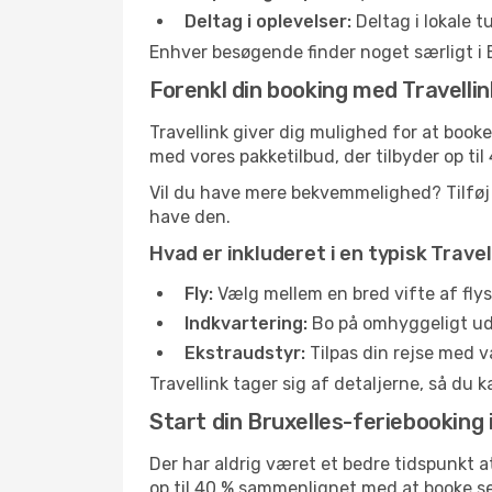
Deltag i oplevelser:
Deltag i lokale 
Enhver besøgende finder noget særligt i B
Forenkl din booking med Travellin
Travellink giver dig mulighed for at booke
med vores pakketilbud, der tilbyder op t
Vil du have mere bekvemmelighed? Tilføj n
have den.
Hvad er inkluderet i en typisk Trave
Fly:
Vælg mellem en bred vifte af flyse
Indkvartering:
Bo på omhyggeligt udva
Ekstraudstyr:
Tilpas din rejse med va
Travellink tager sig af detaljerne, så du 
Start din Bruxelles-feriebooking 
Der har aldrig været et bedre tidspunkt at
op til 40 % sammenlignet med at booke s