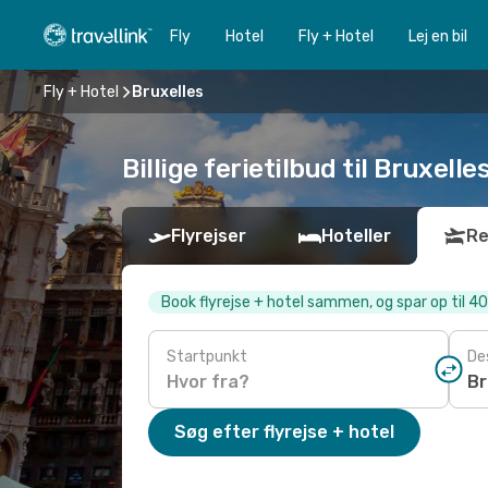
Fly
Hotel
Fly + Hotel
Lej en bil
Fly + Hotel
Bruxelles
Billige ferietilbud til Bruxelle
Flyrejser
Hoteller
Re
Book flyrejse + hotel sammen, og spar op til 4
Startpunkt
De
Søg efter flyrejse + hotel