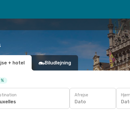
s
jse + hotel
Biludlejning
0 %
stination
Afrejse
Hjem
Dato
Dat