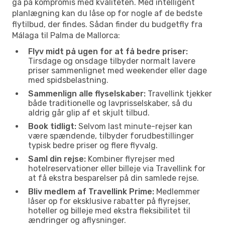
gå på kompromis med kvaliteten. Med intelligent
planlægning kan du låse op for nogle af de bedste
flytilbud, der findes. Sådan finder du budgetfly fra
Málaga til Palma de Mallorca:
Flyv midt på ugen for at få bedre priser:
Tirsdage og onsdage tilbyder normalt lavere
priser sammenlignet med weekender eller dage
med spidsbelastning.
Sammenlign alle flyselskaber:
Travellink tjekker
både traditionelle og lavprisselskaber, så du
aldrig går glip af et skjult tilbud.
Book tidligt:
Selvom last minute-rejser kan
være spændende, tilbyder forudbestillinger
typisk bedre priser og flere flyvalg.
Saml din rejse:
Kombiner flyrejser med
hotelreservationer eller billeje via Travellink for
at få ekstra besparelser på din samlede rejse.
Bliv medlem af Travellink Prime:
Medlemmer
låser op for eksklusive rabatter på flyrejser,
hoteller og billeje med ekstra fleksibilitet til
ændringer og aflysninger.