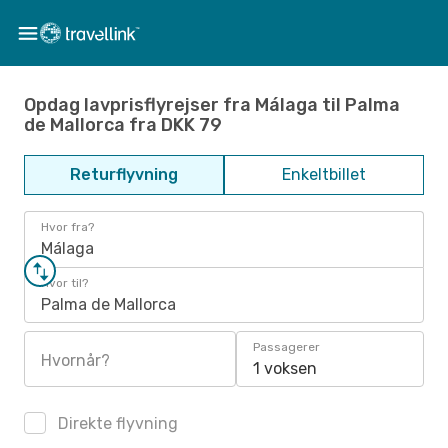
Opdag lavprisflyrejser fra Málaga til Palma
de Mallorca fra DKK 79
Returflyvning
Enkeltbillet
Hvor fra?
Málaga
Hvor til?
Palma de Mallorca
Passagerer
Hvornår?
1 voksen
Direkte flyvning