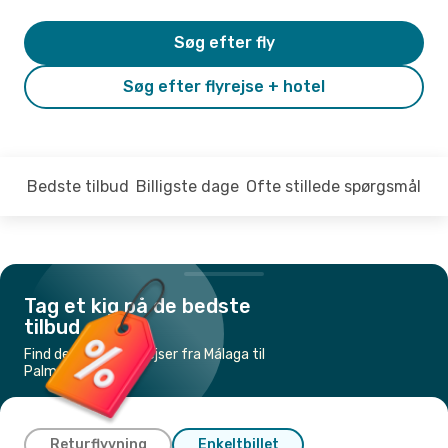
Søg efter fly
Søg efter flyrejse + hotel
Bedste tilbud
Billigste dage
Ofte stillede spørgsmål
Tag et kig på de bedste
tilbud
Find de billigste flyrejser fra Málaga til
Palma de Mallorca
Returflyvning
Enkeltbillet