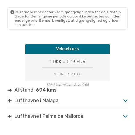
AGP
- PMI
Vueling
Direkte
PMI
- AGP
Priserne vist nedenfor var tilgængelige inden for de sidste 3
dage for den angivne periode og bør ikke betragtes som den
endelige pris. Bemærk venligst, at tilgængelighed og priser
kan ændres.
Vekselkurs
1 DKK = 0.13 EUR
1 EUR = 7.53 DKK
Sidst kontrolleret Søn. 9.08
Afstand:
694 kms
Lufthavne i Málaga
Lufthavne i Palma de Mallorca