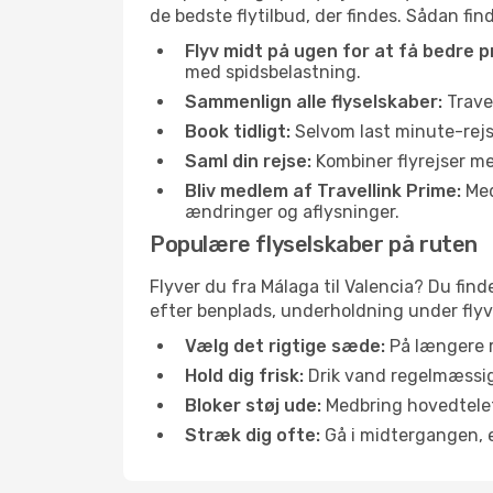
de bedste flytilbud, der findes. Sådan fin
Flyv midt på ugen for at få bedre pr
med spidsbelastning.
Sammenlign alle flyselskaber:
Travel
Book tidligt:
Selvom last minute-rejse
Saml din rejse:
Kombiner flyrejser med
Bliv medlem af Travellink Prime:
Medl
ændringer og aflysninger.
Populære flyselskaber på ruten
Flyver du fra Málaga til Valencia? Du find
efter benplads, underholdning under flyvn
Vælg det rigtige sæde:
På længere r
Hold dig frisk:
Drik vand regelmæssigt
Bloker støj ude:
Medbring hovedtelefo
Stræk dig ofte:
Gå i midtergangen, el