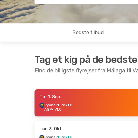
Bedste tilbud
Tag et kig på de bedste
Find de billigste flyrejser fra Málaga til V
Tir. 1. Sep.
Fre. 28. Aug.
- Man. 31. Aug.
Lør. 5. Se
Ryanair
Direkte
AGP
- VLC
Ryanair
Direkte
Ryanair
D
AGP
- VLC
AGP
- VL
Ryanair
Direkte
Ryanair
D
VLC
- AGP
VLC
- AG
Lør. 3. Okt.
Ryanair
Direkte