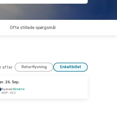
Ofte stillede spørgsmål
er efter
Returflyvning
Enkeltbillet
ør. 26. Sep.
 Okt.
Ryanair
Direkte
AGP
- VLC