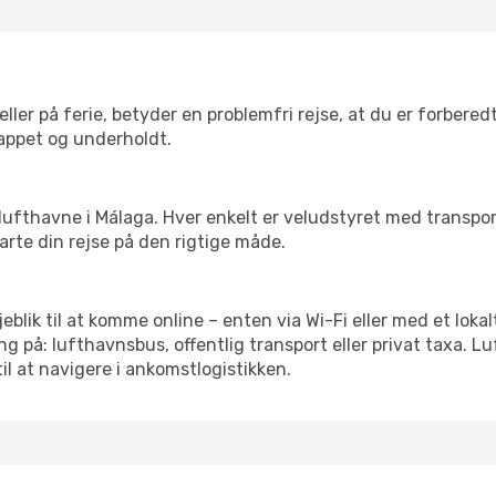
ler på ferie, betyder en problemfri rejse, at du er forbered
slappet og underholdt.
rre lufthavne i Málaga. Hver enkelt er veludstyret med transpo
tarte din rejse på den rigtige måde.
jeblik til at komme online – enten via Wi-Fi eller med et lok
g på: lufthavnsbus, offentlig transport eller privat taxa. 
il at navigere i ankomstlogistikken.