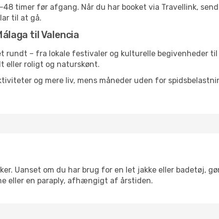
24-48 timer før afgang. Når du har booket via Travellink, se
ar til at gå.
álaga til Valencia
et rundt – fra lokale festivaler og kulturelle begivenheder ti
lt eller roligt og naturskønt.
tiviteter og mere liv, mens måneder uden for spidsbelastnin
ker. Uanset om du har brug for en let jakke eller badetøj, gø
e eller en paraply, afhængigt af årstiden.