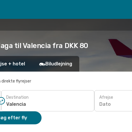
aga til Valencia fra DKK 80
jse + hotel
Biludlejning
 direkte flyrejser
Destination
Afrejse
Dato
øg efter fly