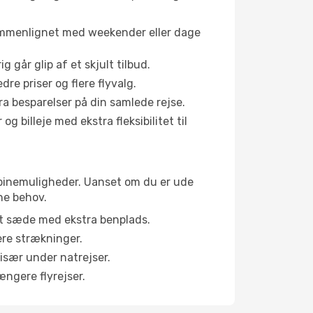
sammenlignet med weekender eller dage
g går glip af et skjult tilbud.
e priser og flere flyvalg.
tra besparelser på din samlede rejse.
g billeje med ekstra fleksibilitet til
 kabinemuligheder. Uanset om du er ude
ne behov.
et sæde med ekstra benplads.
ere strækninger.
 især under natrejser.
ængere flyrejser.