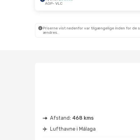
AGP
- VLC
Priserne vist nedenfor var tilgængelige inden for de 
ændres.
Afstand:
468 kms
Lufthavne i Málaga