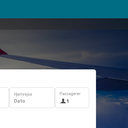
Passagerer
Hjemrejse
Dato
1