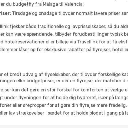
der du budgetfly fra Málaga til Valencia:
iser:
Tirsdage og onsdage tilbyder normalt lavere priser 
link tjekker både traditionelle og lavprisselskaber, så du aldri
r kan være spændende, tilbyder forudbestillinger typisk bedr
 hotelreservationer eller billeje via Travellink for at få eks
emmer låser op for eksklusive rabatter på flyrejser, hoteller o
er et bredt udvalg af flyselskaber, der tilbyder forskellige
ingen eller budgetpriser, er der en flyrejse, der matcher di
ejser kan det gøre en stor forskel for komforten at vælge 
 under flyvningen for at holde dig hydreret, især på læng
ner eller ørepropper for at gøre din flyrejse mere fredelig,
ler lav strækøvelser i sædet for at holde blodet i gang på l