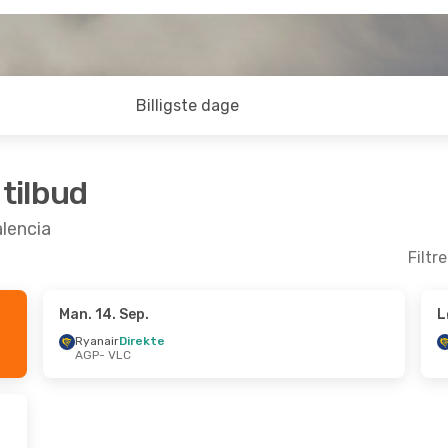
Billigste dage
 tilbud
alencia
Filtr
Man. 14. Sep.
L
p.
- Man. 7. Sep.
Tir. 13. Okt.
- Søn. 18.
Ryanair
Direkte
AGP
- VLC
irekte
Ryanair
Direkte
C
AGP
- VLC
irekte
Renfe
1 Mellemlanding
P
VLC
- AGP