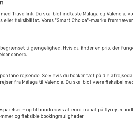
in
 med Travellink. Du skal blot indtaste Málaga og Valencia, væ
pris eller fleksibilitet. Vores "Smart Choice"-mærke fremhæve
begrænset tilgængelighed. Hvis du finder en pris, der funger
elser senere.
pontane rejsende. Selv hvis du booker tæt på din afrejseda
ejser fra Málaga til Valencia. Du skal blot være fleksibel m
arelser – op til hundredvis af euro i rabat på flyrejser, ind
lemmer og fleksible bookingmuligheder.