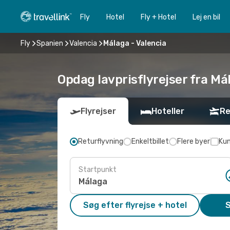
Fly
Hotel
Fly + Hotel
Lej en bil
Fly
Spanien
Valencia
Málaga - Valencia
Opdag lavprisflyrejser fra Mál
Flyrejser
Hoteller
Re
Returflyvning
Enkeltbillet
Flere byer
Kun
Startpunkt
Søg efter flyrejse + hotel
S