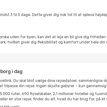
ndst 3 til 5 dage. Dette giver dig nok tid til at opleve høj
rske uden for byen, kan det at leje en bil give dig friheden 
nmark, hvilket giver dig fleksibilitet og komfort under hele din 
lborg i dag
avellink. Du skal blot vælge dine rejsedatoer, sammenligne
r at tilpasse din rejse. Ingen skjulte gebyrer – kun gennemsi
.000 ruter, 690 flyselskaber, 2,1 millioner hoteller og tusin
ler en stor rejse, finder du alt, hvad du har brug for, på ét 
et klik væk!