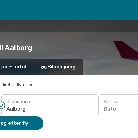
il Aalborg
jse + hotel
Biludlejning
 direkte flyrejser
Destination
Afrejse
Dato
øg efter fly