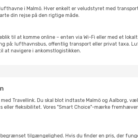
rre lufthavne i Malmö. Hver enkelt er veludstyret med transpo
tarte din rejse på den rigtige måde.
jeblik til at komme online – enten via Wi-Fi eller med et loka
g på: lufthavnsbus, offentlig transport eller privat taxa. 
il at navigere i ankomstlogistikken.
in
 med Travellink. Du skal blot indtaste Malmö og Aalborg, vælg
pris eller fleksibilitet. Vores "Smart Choice"-mærke fremhæve
begrænset tilgængelighed. Hvis du finder en pris, der funger