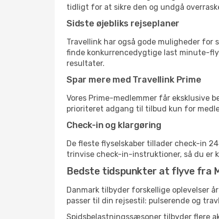
tidligt for at sikre den og undgå overrask
Sidste øjebliks rejseplaner
Travellink har også gode muligheder for s
finde konkurrencedygtige last minute-flyr
resultater.
Spar mere med Travellink Prime
Vores Prime-medlemmer får eksklusive besp
prioriteret adgang til tilbud kun for med
Check-in og klargøring
De fleste flyselskaber tillader check-in 
trinvise check-in-instruktioner, så du er kl
Bedste tidspunkter at flyve fra 
Danmark tilbyder forskellige oplevelser år
passer til din rejsestil: pulserende og trav
Spidsbelastningssæsoner tilbyder flere ak