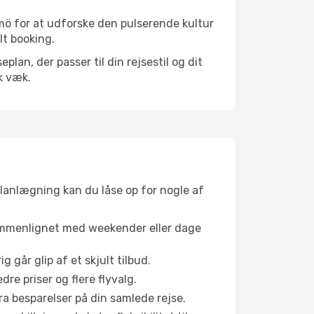
mö for at udforske den pulserende kultur
lt booking.
an, der passer til din rejsestil og dit
k væk.
planlægning kan du låse op for nogle af
sammenlignet med weekender eller dage
g går glip af et skjult tilbud.
e priser og flere flyvalg.
tra besparelser på din samlede rejse.