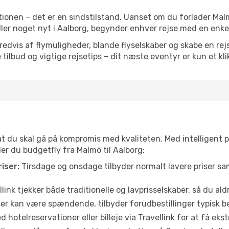
ionen – det er en sindstilstand. Uanset om du forlader Mal
 eller noget nyt i Aalborg, begynder enhver rejse med en enke
vis af flymuligheder, blande flyselskaber og skabe en rejsepl
tilbud og vigtige rejsetips – dit næste eventyr er kun et kli
 at du skal gå på kompromis med kvaliteten. Med intelligent 
der du budgetfly fra Malmö til Aalborg:
iser:
Tirsdage og onsdage tilbyder normalt lavere priser 
link tjekker både traditionelle og lavprisselskaber, så du aldri
r kan være spændende, tilbyder forudbestillinger typisk bedr
 hotelreservationer eller billeje via Travellink for at få eks