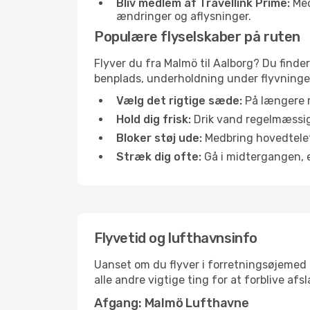
Bliv medlem af Travellink Prime:
Medl
ændringer og aflysninger.
Populære flyselskaber på ruten
Flyver du fra Malmö til Aalborg? Du finde
benplads, underholdning under flyvningen 
Vælg det rigtige sæde:
På længere r
Hold dig frisk:
Drik vand regelmæssigt
Bloker støj ude:
Medbring hovedtelefo
Stræk dig ofte:
Gå i midtergangen, el
Flyvetid og lufthavnsinfo
Uanset om du flyver i forretningsøjemed el
alle andre vigtige ting for at forblive af
Afgang: Malmö Lufthavne