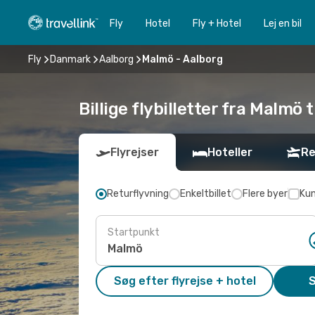
Fly
Hotel
Fly + Hotel
Lej en bil
Fly
Danmark
Aalborg
Malmö - Aalborg
Billige flybilletter fra Malmö t
Flyrejser
Hoteller
Re
Returflyvning
Enkeltbillet
Flere byer
Kun
Startpunkt
Søg efter flyrejse + hotel
S