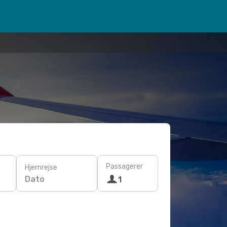
Passagerer
Hjemrejse
Dato
1