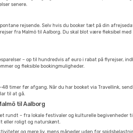
elser senere.
pontane rejsende. Selv hvis du booker tæt på din afrejseda
ejser fra Malmö til Aalborg. Du skal blot være fleksibel med
arelser – op til hundredvis af euro i rabat på flyrejser, ind
lemmer og fleksible bookingmuligheder.
24-48 timer før afgang. Når du har booket via Travellink, se
ar til at gå.
Malmö til Aalborg
et rundt – fra lokale festivaler og kulturelle begivenheder t
lt eller roligt og naturskønt.
tiviteter og mere liv, mens måneder uden for spidsbelastnin