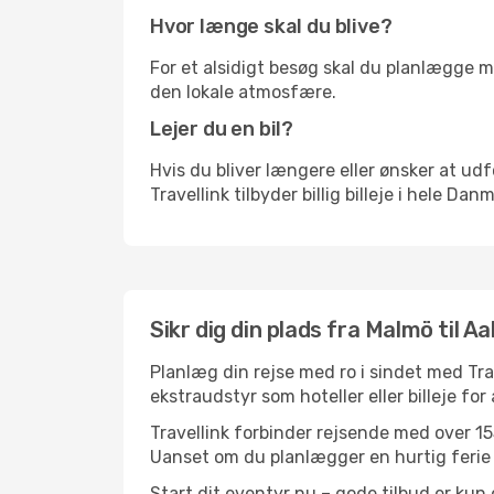
Hvor længe skal du blive?
For et alsidigt besøg skal du planlægge mi
den lokale atmosfære.
Lejer du en bil?
Hvis du bliver længere eller ønsker at udfo
Travellink tilbyder billig billeje i hele Da
Sikr dig din plads fra Malmö til Aa
Planlæg din rejse med ro i sindet med Tr
ekstraudstyr som hoteller eller billeje fo
Travellink forbinder rejsende med over 155
Uanset om du planlægger en hurtig ferie el
Start dit eventyr nu – gode tilbud er kun 