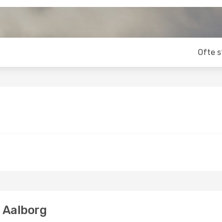
Ofte s
l Aalborg