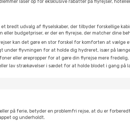
emmer låser op for eksklusive rabatter på flyrejser, hoteller o
r et bredt udvalg af flyselskaber, der tilbyder forskellige k
eller budgetpriser, er der en flyrejse, der matcher dine be
ejser kan det gøre en stor forskel for komforten at vælge 
 under flyvningen for at holde dig hydreret, især på læng
ner eller ørepropper for at gøre din flyrejse mere fredelig,
ler lav strækøvelser i sædet for at holde blodet i gang på l
ler på ferie, betyder en problemfri rejse, at du er forbered
slappet og underholdt.