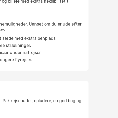
g billeje med ekstra fleksibilitet til
abinemuligheder. Uanset om du er ude efter
hov.
et sæde med ekstra benplads.
ere strækninger.
 især under natrejser.
ængere flyrejser.
t. Pak rejsepuder, opladere, en god bog og