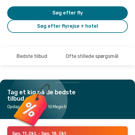
Søg efter fly
Søg efter flyrejse + hotel
Bedste tilbud
Ofte stillede spørgsmål
Tag et kig på de bedste
tilbud
Opdag de billigste fly til Megisti
Søn. 11. Okt.
- Søn. 18. Okt.