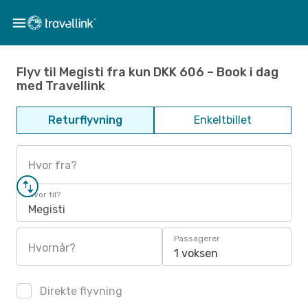
Flyv til Megisti fra kun DKK 606 – Book i dag
med Travellink
Returflyvning
Enkeltbillet
Hvor fra?
Hvor til?
Megisti
Passagerer
Hvornår?
1 voksen
Direkte flyvning