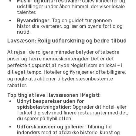
Musik- og kulturfestivaler:
Oplev koncerter og
udstillinger under åben himmel, der viser lokale
talenter.
Byvandringer:
Tag en guidet tur gennem
historiske kvarterer, og lær om byens fortid og
nutid.
Lavsæson: Rolig udforskning og bedre tilbud
At rejse i de roligere måneder betyder ofte bedre
priser og færre menneskemængder. Det er det
perfekte tidspunkt at nyde Megisti som en lokal – i
dit eget tempo. Hoteller og flyrejser er ofte billigere,
og nogle attraktioner tilbyder sæsonbestemte
rabatter.
Top ting at lave i lavsæsonen i Megisti:
Udnyt besparelser uden for
spidsbelastningstider:
Opgrader dit hotel, eller
forkæl dig selv med finere restauranter med det,
du sparer på flybilletten.
Udforsk museer og gallerier:
Tilbring tid
indendørs med at afdække historie, kunst og