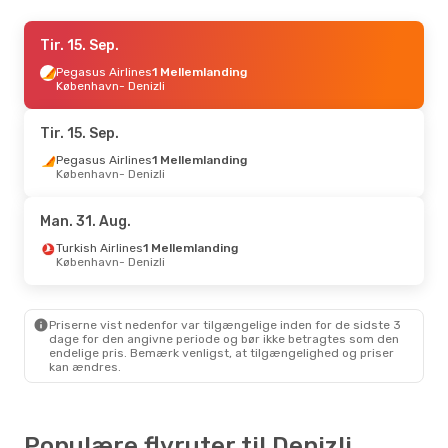
Fre. 4. Sep.
Tir. 15. Sep.
- Søn. 13. Sep.
Turkish Airlines
Pegasus Airlines
1 Mellemlanding
1 Mellemlanding
København
- Denizli
København
- Denizli
Turkish Airlines
1 Mellemlanding
Tir. 15. Sep.
Denizli
- København
Pegasus Airlines
1 Mellemlanding
København
- Denizli
Fre. 25. Sep.
- Søn. 27. Sep.
Turkish Airlines
Man. 31. Aug.
1 Mellemlanding
København
- Denizli
Turkish Airlines
1 Mellemlanding
Turkish Airlines
København
- Denizli
1 Mellemlanding
Denizli
- København
Priserne vist nedenfor var tilgængelige inden for de sidste 3
dage for den angivne periode og bør ikke betragtes som den
endelige pris. Bemærk venligst, at tilgængelighed og priser
kan ændres.
Populære flyruter til Denizli