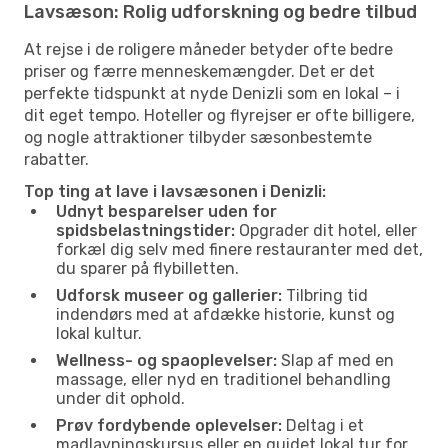
Lavsæson: Rolig udforskning og bedre tilbud
At rejse i de roligere måneder betyder ofte bedre
priser og færre menneskemængder. Det er det
perfekte tidspunkt at nyde Denizli som en lokal – i
dit eget tempo. Hoteller og flyrejser er ofte billigere,
og nogle attraktioner tilbyder sæsonbestemte
rabatter.
Top ting at lave i lavsæsonen i Denizli:
Udnyt besparelser uden for
spidsbelastningstider:
Opgrader dit hotel, eller
forkæl dig selv med finere restauranter med det,
du sparer på flybilletten.
Udforsk museer og gallerier:
Tilbring tid
indendørs med at afdække historie, kunst og
lokal kultur.
Wellness- og spaoplevelser:
Slap af med en
massage, eller nyd en traditionel behandling
under dit ophold.
Prøv fordybende oplevelser:
Deltag i et
madlavningskursus eller en guidet lokal tur for