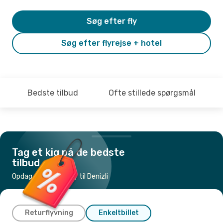
Søg efter fly
Søg efter flyrejse + hotel
Bedste tilbud
Ofte stillede spørgsmål
Tag et kig på de bedste
tilbud
Opdag de billigste fly til Denizli
Returflyvning
Enkeltbillet