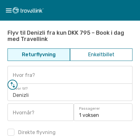
Flyv til Denizli fra kun DKK 795 – Book i dag
med Travellink
Returflyvning
Enkeltbillet
Hvor fra?
Hvor til?
Denizli
Passagerer
Hvornår?
1 voksen
Direkte flyvning