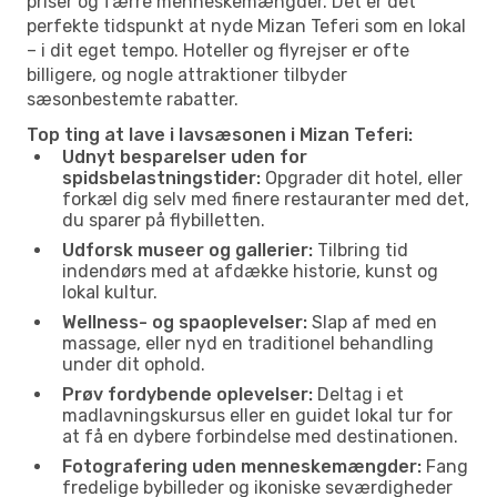
priser og færre menneskemængder. Det er det
perfekte tidspunkt at nyde Mizan Teferi som en lokal
– i dit eget tempo. Hoteller og flyrejser er ofte
billigere, og nogle attraktioner tilbyder
sæsonbestemte rabatter.
Top ting at lave i lavsæsonen i Mizan Teferi:
Udnyt besparelser uden for
spidsbelastningstider:
Opgrader dit hotel, eller
forkæl dig selv med finere restauranter med det,
du sparer på flybilletten.
Udforsk museer og gallerier:
Tilbring tid
indendørs med at afdække historie, kunst og
lokal kultur.
Wellness- og spaoplevelser:
Slap af med en
massage, eller nyd en traditionel behandling
under dit ophold.
Prøv fordybende oplevelser:
Deltag i et
madlavningskursus eller en guidet lokal tur for
at få en dybere forbindelse med destinationen.
Fotografering uden menneskemængder:
Fang
fredelige bybilleder og ikoniske seværdigheder