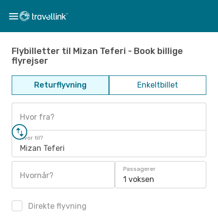
Flybilletter til Mizan Teferi - Book billige
flyrejser
Returflyvning
Enkeltbillet
Hvor fra?
Hvor til?
Mizan Teferi
Passagerer
Hvornår?
1 voksen
Direkte flyvning