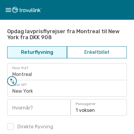
Opdag lavprisflyrejser fra Montreal til New
York fra DKK 908
Returflyvning
Enkeltbillet
Hvor fra?
Montreal
Hvor til?
New York
Passagerer
Hvornår?
1 voksen
Direkte flyvning