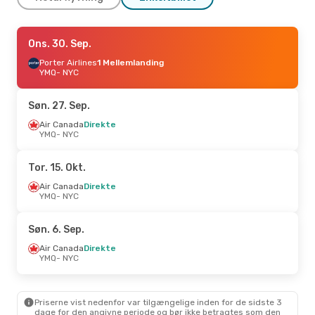
Ons. 14. Okt.
Ons. 30. Sep.
- Ons. 21. Okt.
Air Canada
Porter Airlines
Direkte
1 Mellemlanding
YMQ
YMQ
- NYC
- NYC
Air Canada
Direkte
NYC
- YMQ
Søn. 27. Sep.
Air Canada
Direkte
YMQ
- NYC
Tor. 15. Okt.
Air Canada
Direkte
YMQ
- NYC
Søn. 6. Sep.
Air Canada
Direkte
YMQ
- NYC
Priserne vist nedenfor var tilgængelige inden for de sidste 3
dage for den angivne periode og bør ikke betragtes som den