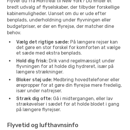
Flyver du fra Montreal til New York? Du finder et
bredt udvalg af flyselskaber, der tilbyder forskellige
kabinemuligheder. Uanset om du er ude efter
benplads, underholdning under flyvningen eller
budgetpriser, er der en flyrejse, der matcher dine
behov.
Vælg det rigtige sæde:
På længere rejser kan
det gøre en stor forskel for komforten at vælge
et sæde med ekstra benplads.
Hold dig frisk:
Drik vand regelmæssigt under
flyvningen for at holde dig hydreret, især på
længere strækninger.
Bloker støj ude:
Medbring hovedtelefoner eller
ørepropper for at gøre din flyrejse mere fredelig,
især under natrejser.
Stræk dig ofte:
Gå i midtergangen, eller lav
strækøvelser i sædet for at holde blodet i gang
på længere flyrejser.
Flyvetid og lufthavnsinfo