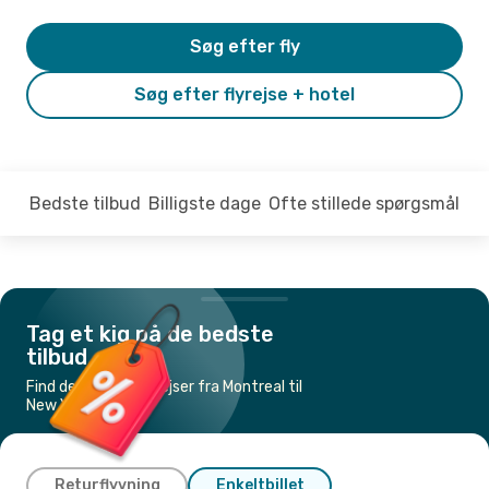
Søg efter fly
Søg efter flyrejse + hotel
Bedste tilbud
Billigste dage
Ofte stillede spørgsmål
Tag et kig på de bedste
tilbud
Find de billigste flyrejser fra Montreal til
New York
Returflyvning
Enkeltbillet