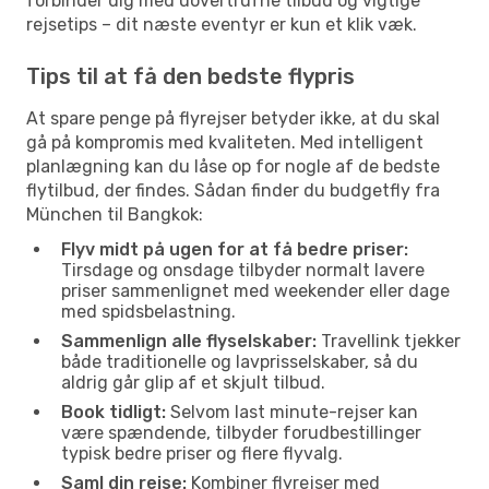
forbinder dig med uovertrufne tilbud og vigtige
rejsetips – dit næste eventyr er kun et klik væk.
Tips til at få den bedste flypris
At spare penge på flyrejser betyder ikke, at du skal
gå på kompromis med kvaliteten. Med intelligent
planlægning kan du låse op for nogle af de bedste
flytilbud, der findes. Sådan finder du budgetfly fra
München til Bangkok:
Flyv midt på ugen for at få bedre priser:
Tirsdage og onsdage tilbyder normalt lavere
priser sammenlignet med weekender eller dage
med spidsbelastning.
Sammenlign alle flyselskaber:
Travellink tjekker
både traditionelle og lavprisselskaber, så du
aldrig går glip af et skjult tilbud.
Book tidligt:
Selvom last minute-rejser kan
være spændende, tilbyder forudbestillinger
typisk bedre priser og flere flyvalg.
Saml din rejse:
Kombiner flyrejser med