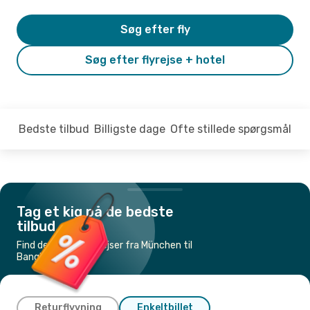
Søg efter fly
Søg efter flyrejse + hotel
Bedste tilbud
Billigste dage
Ofte stillede spørgsmål
Tag et kig på de bedste
tilbud
Find de billigste flyrejser fra München til
Bangkok
Returflyvning
Enkeltbillet