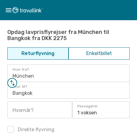
Opdag lavprisflyrejser fra München til
Bangkok fra DKK 2275
Returflyvning
Enkeltbillet
Hvor fra?
München
Hvor til?
Bangkok
Passagerer
Hvornår?
1 voksen
Direkte flyvning