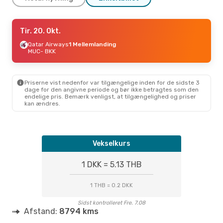
Tor. 17. Sep.
Tir. 20. Okt.
- Tor. 24. Sep.
Etihad Airways
Qatar Airways
1 Mellemlanding
1 Mellemlanding
MUC
- BKK
MUC
- BKK
Etihad Airways
1 Mellemlanding
BKK
- MUC
Priserne vist nedenfor var tilgængelige inden for de sidste 3
dage for den angivne periode og bør ikke betragtes som den
endelige pris. Bemærk venligst, at tilgængelighed og priser
Tir. 8. Sep.
- Man. 14. Sep.
kan ændres.
Etihad Airways
1 Mellemlanding
MUC
- BKK
Etihad Airways
Vekselkurs
1 Mellemlanding
BKK
- MUC
1 DKK = 5.13 THB
1 THB = 0.2 DKK
Sidst kontrolleret Fre. 7.08
Afstand:
8794 kms