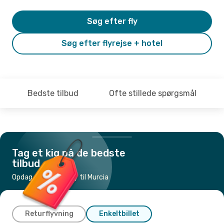
Søg efter fly
Søg efter flyrejse + hotel
Bedste tilbud
Ofte stillede spørgsmål
Tag et kig på de bedste
tilbud
Opdag de billigste fly til Murcia
Returflyvning
Enkeltbillet