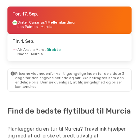
Søn. 20. Sep.
Tor. 17. Sep.
- Lør. 26. Sep.
Ryanair
Binter Canarias
Direkte
1 Mellemlanding
London
Las Palmas
- Murcia
- Murcia
Ryanair
Direkte
Murcia
- London
Tir. 1. Sep.
Fre. 28. Aug.
Air Arabia Maroc
- Man. 31. Aug.
Direkte
Nador
- Murcia
Volotea
Direkte
Barcelona
- Murcia
Volotea
Direkte
Murcia
- Barcelona
Priserne vist nedenfor var tilgængelige inden for de sidste 3
dage for den angivne periode og bør ikke betragtes som den
endelige pris. Bemærk venligst, at tilgængelighed og priser
Tor. 10. Sep.
- Søn. 13. Sep.
kan ændres.
Binter Canarias
1 Mellemlanding
Las Palmas
- Murcia
Binter Canarias
1 Mellemlanding
Murcia
- Las Palmas
Find de bedste flytilbud til Murcia
Planlægger du en tur til Murcia? Travellink hjælper
dig med at udforske et bredt udvalg af