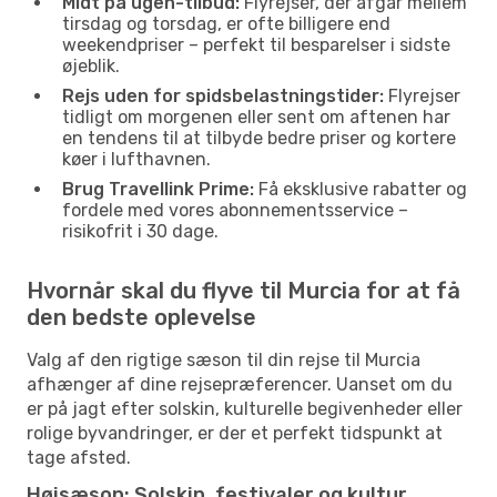
Midt på ugen-tilbud:
Flyrejser, der afgår mellem
tirsdag og torsdag, er ofte billigere end
weekendpriser – perfekt til besparelser i sidste
øjeblik.
Rejs uden for spidsbelastningstider:
Flyrejser
tidligt om morgenen eller sent om aftenen har
en tendens til at tilbyde bedre priser og kortere
køer i lufthavnen.
Brug Travellink Prime:
Få eksklusive rabatter og
fordele med vores abonnementsservice –
risikofrit i 30 dage.
Hvornår skal du flyve til Murcia for at få
den bedste oplevelse
Valg af den rigtige sæson til din rejse til Murcia
afhænger af dine rejsepræferencer. Uanset om du
er på jagt efter solskin, kulturelle begivenheder eller
rolige byvandringer, er der et perfekt tidspunkt at
tage afsted.
Højsæson: Solskin, festivaler og kultur