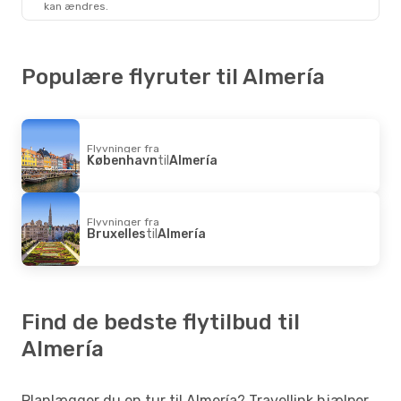
kan ændres.
Vueling
1 Mellemlanding
Almería
- København
Populære flyruter til Almería
Flyvninger fra
København
til
Almería
Flyvninger fra
Bruxelles
til
Almería
Find de bedste flytilbud til
Almería
Planlægger du en tur til Almería? Travellink hjælper