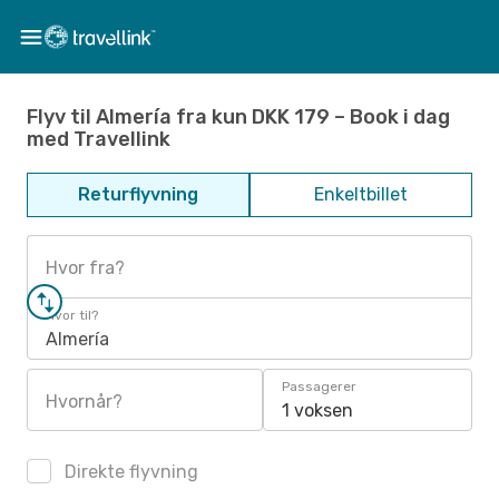
Flyv til Almería fra kun DKK 179 – Book i dag
med Travellink
Returflyvning
Enkeltbillet
Hvor fra?
Hvor til?
Almería
Passagerer
Hvornår?
1 voksen
Direkte flyvning