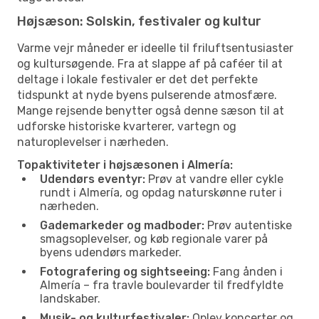
Højsæson: Solskin, festivaler og kultur
Varme vejr måneder er ideelle til friluftsentusiaster
og kultursøgende. Fra at slappe af på caféer til at
deltage i lokale festivaler er det det perfekte
tidspunkt at nyde byens pulserende atmosfære.
Mange rejsende benytter også denne sæson til at
udforske historiske kvarterer, vartegn og
naturoplevelser i nærheden.
Topaktiviteter i højsæsonen i Almería:
Udendørs eventyr:
Prøv at vandre eller cykle
rundt i Almería, og opdag naturskønne ruter i
nærheden.
Gademarkeder og madboder:
Prøv autentiske
smagsoplevelser, og køb regionale varer på
byens udendørs markeder.
Fotografering og sightseeing:
Fang ånden i
Almería – fra travle boulevarder til fredfyldte
landskaber.
Musik- og kulturfestivaler:
Oplev koncerter og