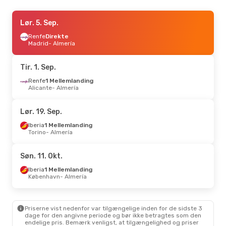
Fre. 4. Sep.
Lør. 5. Sep.
- Man. 7. Sep.
Vueling
Renfe
Direkte
Direkte
Barcelona
Madrid
- Almería
- Almería
Renfe
1 Mellemlanding
Almería
- Barcelona
Tir. 1. Sep.
Tor. 1. Okt.
Renfe
1 Mellemlanding
- Søn. 4. Okt.
Alicante
- Almería
Vueling
Direkte
Barcelona
- Almería
Vueling
Direkte
Lør. 19. Sep.
Almería
- Barcelona
Iberia
1 Mellemlanding
Torino
- Almería
Ons. 16. Sep.
- Man. 21. Sep.
Norwegian Air Sweden
Søn. 11. Okt.
1 Mellemlanding
København
- Almería
Iberia
1 Mellemlanding
Vueling
1 Mellemlanding
København
- Almería
Almería
- København
Ons. 26. Aug.
- Lør. 29. Aug.
Priserne vist nedenfor var tilgængelige inden for de sidste 3
dage for den angivne periode og bør ikke betragtes som den
Luxair
1 Mellemlanding
endelige pris. Bemærk venligst, at tilgængelighed og priser
København
- Almería