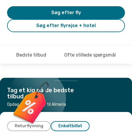
Søg efter fly
Søg efter flyrejse + hotel
Bedste tilbud
Ofte stillede spørgsmål
Tag et kig på de bedste
tilbud
Opdag de billigste fly til Almería
Returflyvning
Enkeltbillet