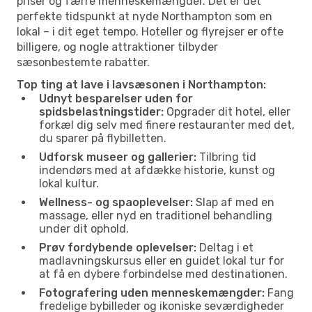
priser og færre menneskemængder. Det er det
perfekte tidspunkt at nyde Northampton som en
lokal – i dit eget tempo. Hoteller og flyrejser er ofte
billigere, og nogle attraktioner tilbyder
sæsonbestemte rabatter.
Top ting at lave i lavsæsonen i Northampton:
Udnyt besparelser uden for
spidsbelastningstider:
Opgrader dit hotel, eller
forkæl dig selv med finere restauranter med det,
du sparer på flybilletten.
Udforsk museer og gallerier:
Tilbring tid
indendørs med at afdække historie, kunst og
lokal kultur.
Wellness- og spaoplevelser:
Slap af med en
massage, eller nyd en traditionel behandling
under dit ophold.
Prøv fordybende oplevelser:
Deltag i et
madlavningskursus eller en guidet lokal tur for
at få en dybere forbindelse med destinationen.
Fotografering uden menneskemængder:
Fang
fredelige bybilleder og ikoniske seværdigheder