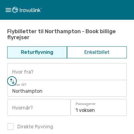
Flybilletter til Northampton - Book billige
flyrejser
Returflyvning
Enkeltbillet
Hvor fra?
Hvor til?
Northampton
Passagerer
Hvornår?
1 voksen
Direkte flyvning