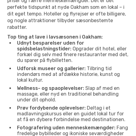
priser og færre menneskemængder. Det er det
perfekte tidspunkt at nyde Oakham som en lokal – i
dit eget tempo. Hoteller og flyrejser er ofte billigere,
og nogle attraktioner tilbyder sæsonbestemte
rabatter.
Top ting at lave i lavsæsonen i Oakham:
Udnyt besparelser uden for
spidsbelastningstider:
Opgrader dit hotel, eller
forkæl dig selv med finere restauranter med det,
du sparer på flybilletten.
Udforsk museer og gallerier:
Tilbring tid
indendørs med at afdække historie, kunst og
lokal kultur.
Wellness- og spaoplevelser:
Slap af med en
massage, eller nyd en traditionel behandling
under dit ophold.
Prøv fordybende oplevelser:
Deltag i et
madlavningskursus eller en guidet lokal tur for
at få en dybere forbindelse med destinationen.
Fotografering uden menneskemængder:
Fang
fredelige bybilleder og ikoniske seværdigheder