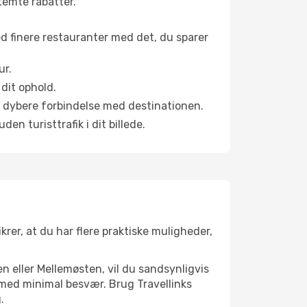
stemte rabatter.
ed finere restauranter med det, du sparer
ur.
dit ophold.
en dybere forbindelse med destinationen.
n turisttrafik i dit billede.
krer, at du har flere praktiske muligheder,
n eller Mellemøsten, vil du sandsynligvis
k med minimal besvær. Brug Travellinks
.