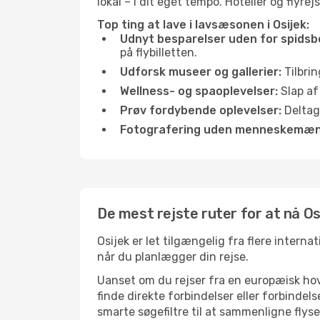
lokal – i dit eget tempo. Hoteller og flyre
Top ting at lave i lavsæsonen i Osijek:
Udnyt besparelser uden for spidsb
på flybilletten.
Udforsk museer og gallerier:
Tilbrin
Wellness- og spaoplevelser:
Slap af
Prøv fordybende oplevelser:
Deltag 
Fotografering uden menneskemæn
De mest rejste ruter for at nå Os
Osijek er let tilgængelig fra flere interna
når du planlægger din rejse.
Uanset om du rejser fra en europæisk hove
finde direkte forbindelser eller forbinde
smarte søgefiltre til at sammenligne flysel