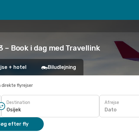
73 – Book i dag med Travellink
jse + hotel
Biludlejning
 direkte flyrejser
Destination
Afrejse
Dato
øg efter fly