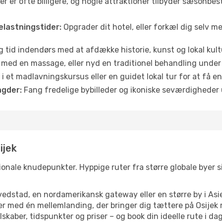
jser er ofte billigere, og nogle attraktioner tilbyder sæsonbe
elastningstider:
Opgrader dit hotel, eller forkæl dig selv m
g tid indendørs med at afdække historie, kunst og lokal kult
 med en massage, eller nyd en traditionel behandling under 
i et madlavningskursus eller en guidet lokal tur for at få 
gder:
Fang fredelige bybilleder og ikoniske seværdigheder ude
ijek
tionale knudepunkter. Hyppige ruter fra større globale byer si
dstad, en nordamerikansk gateway eller en større by i Asie
lser med én mellemlanding, der bringer dig tættere på Osije
skaber, tidspunkter og priser – og book din ideelle rute i dag