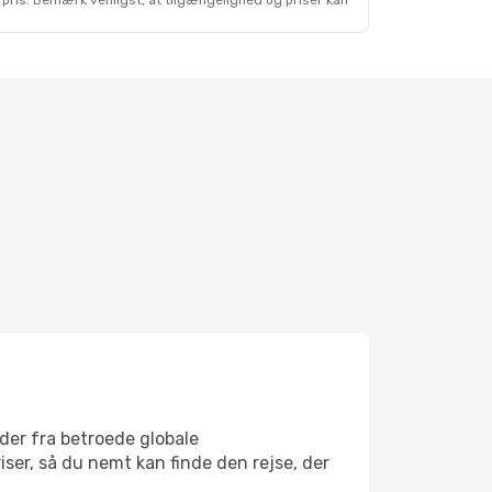
 pris. Bemærk venligst, at tilgængelighed og priser kan
eder fra betroede globale
iser, så du nemt kan finde den rejse, der