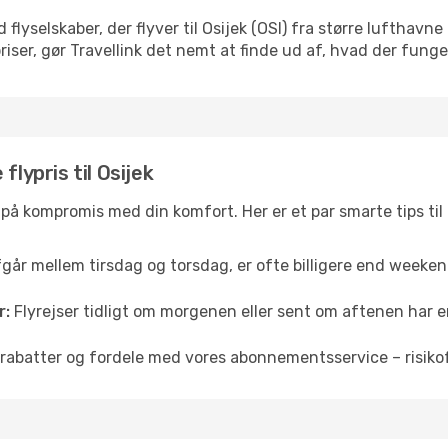
 flyselskaber, der flyver til Osijek (OSI) fra større lufthav
iser, gør Travellink det nemt at finde ud af, hvad der funger
flypris til Osijek
å på kompromis med din komfort. Her er et par smarte tips til
fgår mellem tirsdag og torsdag, er ofte billigere end weekendp
r:
Flyrejser tidligt om morgenen eller sent om aftenen har en
rabatter og fordele med vores abonnementsservice – risikofr