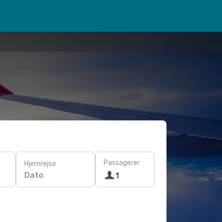
Passagerer
Hjemrejse
Dato
1