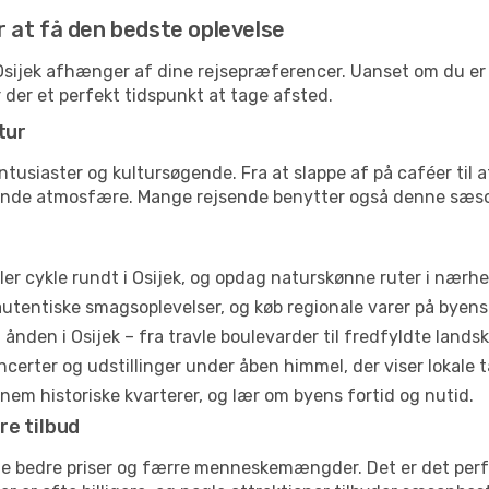
or at få den bedste oplevelse
l Osijek afhænger af dine rejsepræferencer. Uanset om du er p
r der et perfekt tidspunkt at tage afsted.
tur
ntusiaster og kultursøgende. Fra at slappe af på caféer til at
ende atmosfære. Mange rejsende benytter også denne sæson t
ler cykle rundt i Osijek, og opdag naturskønne ruter i nærh
utentiske smagsoplevelser, og køb regionale varer på byen
ånden i Osijek – fra travle boulevarder til fredfyldte landsk
certer og udstillinger under åben himmel, der viser lokale t
em historiske kvarterer, og lær om byens fortid og nutid.
re tilbud
fte bedre priser og færre menneskemængder. Det er det perf