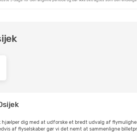
sidste 3 dage for den angivne periode og bør ikke betragtes som den endelige
ijek
Osijek
nk hjælper dig med at udforske et bredt udvalg af flymuligh
dvis af flyselskaber gør vi det nemt at sammenligne billetpr