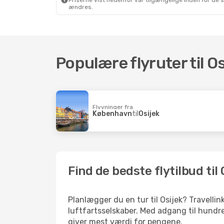
Priserne vist nedenfor var tilgængelige inden for de 
ændres.
Populære flyruter til Os
Flyvninger fra
København
til
Osijek
Find de bedste flytilbud til 
Planlægger du en tur til Osijek? Travelli
luftfartsselskaber. Med adgang til hundre
giver mest værdi for pengene.