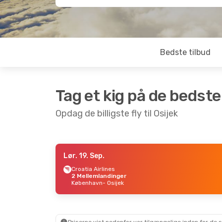
Bedste tilbud
Tag et kig på de bedste
Opdag de billigste fly til Osijek
Lør. 19. Sep.
Fre. 18. Sep.
- Man. 28. Sep.
Croatia Airlines
2 Mellemlandinger
Croatia Airlines
København
- Osijek
1 Mellemlanding
København
- Osijek
Croatia Airlines
1 Mellemlanding
Osijek
- København