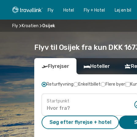
Fly
Hotel
Fly + Hotel
Lej en bil
Fly
Kroatien
Osijek
Flyv til Osijek fra kun DKK 16
Flyrejser
Hoteller
Re
Returflyvning
Enkeltbillet
Flere byer
Kun
Startpunkt
Søg efter flyrejse + hotel
S