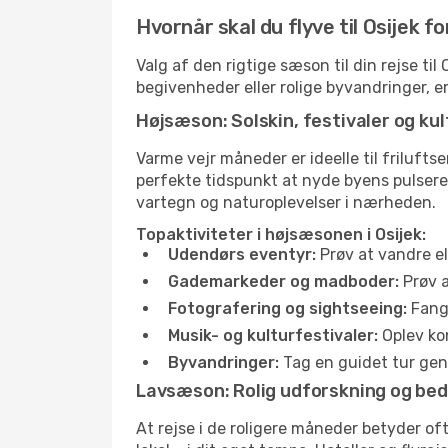
Hvornår skal du flyve til Osijek f
Valg af den rigtige sæson til din rejse ti
begivenheder eller rolige byvandringer, e
Højsæson: Solskin, festivaler og kul
Varme vejr måneder er ideelle til friluftse
perfekte tidspunkt at nyde byens pulser
vartegn og naturoplevelser i nærheden.
Topaktiviteter i højsæsonen i Osijek:
Udendørs eventyr:
Prøv at vandre el
Gademarkeder og madboder:
Prøv a
Fotografering og sightseeing:
Fang 
Musik- og kulturfestivaler:
Oplev kon
Byvandringer:
Tag en guidet tur genn
Lavsæson: Rolig udforskning og bed
At rejse i de roligere måneder betyder o