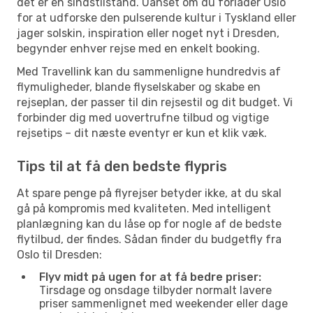
det er en sindstilstand. Uanset om du forlader Oslo
for at udforske den pulserende kultur i Tyskland eller
jager solskin, inspiration eller noget nyt i Dresden,
begynder enhver rejse med en enkelt booking.
Med Travellink kan du sammenligne hundredvis af
flymuligheder, blande flyselskaber og skabe en
rejseplan, der passer til din rejsestil og dit budget. Vi
forbinder dig med uovertrufne tilbud og vigtige
rejsetips – dit næste eventyr er kun et klik væk.
Tips til at få den bedste flypris
At spare penge på flyrejser betyder ikke, at du skal
gå på kompromis med kvaliteten. Med intelligent
planlægning kan du låse op for nogle af de bedste
flytilbud, der findes. Sådan finder du budgetfly fra
Oslo til Dresden:
Flyv midt på ugen for at få bedre priser:
Tirsdage og onsdage tilbyder normalt lavere
priser sammenlignet med weekender eller dage