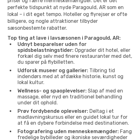
priser og færre menneskemængder. Det er det
perfekte tidspunkt at nyde Paragould, AR som en
lokal – i dit eget tempo. Hoteller og flyrejser er ofte
billigere, og nogle attraktioner tilbyder
sæsonbestemte rabatter.
Top ting at lave i lavsæsonen i Paragould, AR:
Udnyt besparelser uden for
spidsbelastningstider:
Opgrader dit hotel, eller
forkæl dig selv med finere restauranter med det,
du sparer på flybilletten.
Udforsk museer og gallerier:
Tilbring tid
indendørs med at afdække historie, kunst og
lokal kultur.
Wellness- og spaoplevelser:
Slap af med en
massage, eller nyd en traditionel behandling
under dit ophold.
Prøv fordybende oplevelser:
Deltag i et
madlavningskursus eller en guidet lokal tur for
at få en dybere forbindelse med destinationen.
Fotografering uden menneskemængder:
Fang
fredelige bybilleder og ikoniske seværdigheder