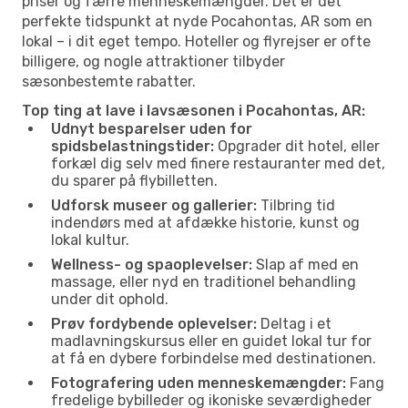
priser og færre menneskemængder. Det er det
perfekte tidspunkt at nyde Pocahontas, AR som en
lokal – i dit eget tempo. Hoteller og flyrejser er ofte
billigere, og nogle attraktioner tilbyder
sæsonbestemte rabatter.
Top ting at lave i lavsæsonen i Pocahontas, AR:
Udnyt besparelser uden for
spidsbelastningstider:
Opgrader dit hotel, eller
forkæl dig selv med finere restauranter med det,
du sparer på flybilletten.
Udforsk museer og gallerier:
Tilbring tid
indendørs med at afdække historie, kunst og
lokal kultur.
Wellness- og spaoplevelser:
Slap af med en
massage, eller nyd en traditionel behandling
under dit ophold.
Prøv fordybende oplevelser:
Deltag i et
madlavningskursus eller en guidet lokal tur for
at få en dybere forbindelse med destinationen.
Fotografering uden menneskemængder:
Fang
fredelige bybilleder og ikoniske seværdigheder