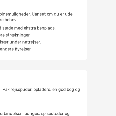
 kabinemuligheder. Uanset om du er ude
ne behov.
et sæde med ekstra benplads.
ere strækninger.
 især under natrejser.
ængere flyrejser.
t. Pak rejsepuder, opladere, en god bog og
tforbindelser, lounges, spisesteder og