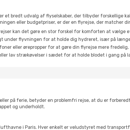
er et bredt udvalg af flyselskaber, der tilbyder forskellige
ingen eller budgetpriser, er der en flyrejse, der matcher di
ejser kan det gøre en stor forskel for komforten at vælge 
 under flyvningen for at holde dig hydreret, især på læng
ner eller ørepropper for at gøre din flyrejse mere fredelig,
ler lav strækøvelser i sædet for at holde blodet i gang på l
ler på ferie, betyder en problemfri rejse, at du er forbered
slappet og underholdt.
re lufthavne i Paris. Hver enkelt er veludstyret med transpor