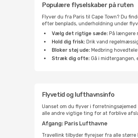
Populære flyselskaber på ruten
Flyver du fra Paris til Cape Town? Du find
efter benplads, underholdning under flyvn
Vælg det rigtige sæde:
På længere r
Hold dig frisk:
Drik vand regelmæssigt
Bloker støj ude:
Medbring hovedtelefo
Stræk dig ofte:
Gå i midtergangen, el
Flyvetid og lufthavnsinfo
Uanset om du flyver i forretningsøjemed el
alle andre vigtige ting for at forblive af
Afgang: Paris Lufthavne
Travellink tilbyder flyrejser fra alle stør