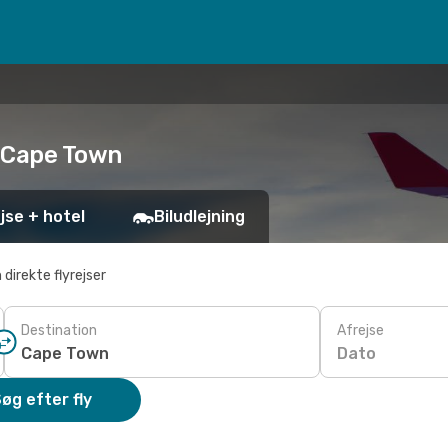
il Cape Town
jse + hotel
Biludlejning
 direkte flyrejser
Destination
Afrejse
Dato
øg efter fly