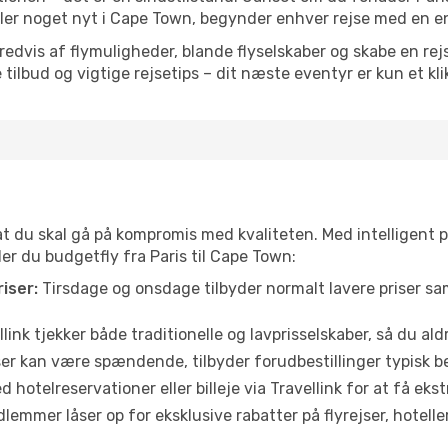
 eller noget nyt i Cape Town, begynder enhver rejse med en e
vis af flymuligheder, blande flyselskaber og skabe en rejsepl
tilbud og vigtige rejsetips – dit næste eventyr er kun et kli
 at du skal gå på kompromis med kvaliteten. Med intelligent 
der du budgetfly fra Paris til Cape Town:
iser:
Tirsdage og onsdage tilbyder normalt lavere priser 
link tjekker både traditionelle og lavprisselskaber, så du aldri
r kan være spændende, tilbyder forudbestillinger typisk bedr
 hotelreservationer eller billeje via Travellink for at få eks
emmer låser op for eksklusive rabatter på flyrejser, hoteller o