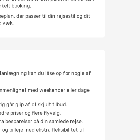
nkelt booking.
an, der passer til din rejsestil og dit
k væk.
planlægning kan du låse op for nogle af
sammenlignet med weekender eller dage
g går glip af et skjult tilbud.
e priser og flere flyvalg.
tra besparelser på din samlede rejse.
g billeje med ekstra fleksibilitet til