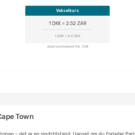
Vekselkurs
1 DKK = 2.52 ZAR
1 ZAR = 0.4 DKK
Sidst kontrolleret Fre. 7.08
l Cape Town
onen – det er en sindstilstand. Uanset om du forlader Paris