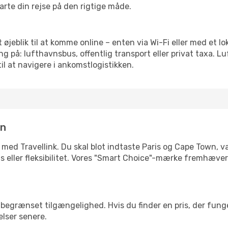
tarte din rejse på den rigtige måde.
 øjeblik til at komme online – enten via Wi-Fi eller med et l
g på: lufthavnsbus, offentlig transport eller privat taxa. 
il at navigere i ankomstlogistikken.
in
 med Travellink. Du skal blot indtaste Paris og Cape Town, væ
pris eller fleksibilitet. Vores "Smart Choice"-mærke fremhæve
begrænset tilgængelighed. Hvis du finder en pris, der funger
elser senere.