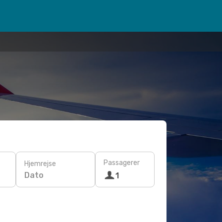
Passagerer
Hjemrejse
Dato
1