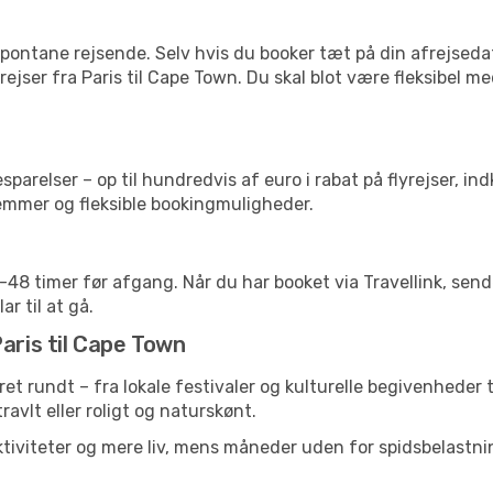
pontane rejsende. Selv hvis du booker tæt på din afrejseda
ejser fra Paris til Cape Town. Du skal blot være fleksibel m
arelser – op til hundredvis af euro i rabat på flyrejser, ind
lemmer og fleksible bookingmuligheder.
24-48 timer før afgang. Når du har booket via Travellink, se
ar til at gå.
aris til Cape Town
året rundt – fra lokale festivaler og kulturelle begivenheder 
travlt eller roligt og naturskønt.
tiviteter og mere liv, mens måneder uden for spidsbelastnin