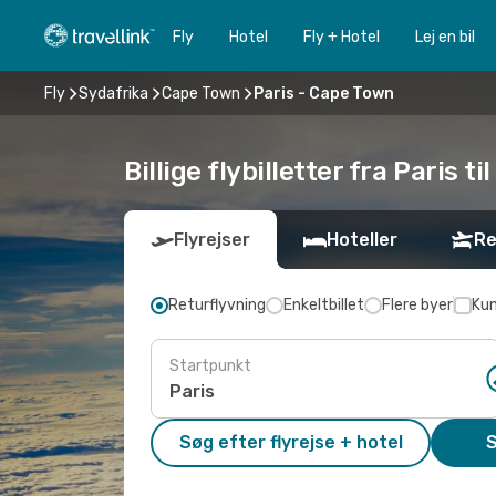
Fly
Hotel
Fly + Hotel
Lej en bil
Fly
Sydafrika
Cape Town
Paris - Cape Town
Billige flybilletter fra Paris t
Flyrejser
Hoteller
Re
Returflyvning
Enkeltbillet
Flere byer
Kun
Startpunkt
Søg efter flyrejse + hotel
S