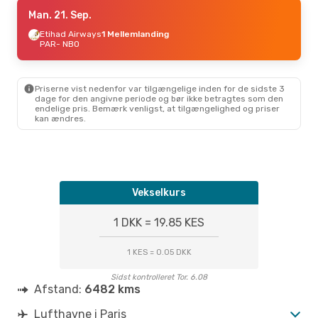
Fre. 4. Sep.
Man. 21. Sep.
- Søn. 13. Sep.
Etihad Airways
Etihad Airways
1 Mellemlanding
1 Mellemlanding
PAR
- NBO
PAR
- NBO
Etihad Airways
1 Mellemlanding
NBO
- PAR
Priserne vist nedenfor var tilgængelige inden for de sidste 3
dage for den angivne periode og bør ikke betragtes som den
endelige pris. Bemærk venligst, at tilgængelighed og priser
kan ændres.
Vekselkurs
1 DKK = 19.85 KES
1 KES = 0.05 DKK
Sidst kontrolleret Tor. 6.08
Afstand:
6482 kms
Lufthavne i Paris