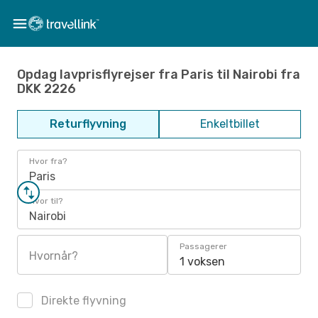
Opdag lavprisflyrejser fra Paris til Nairobi fra
DKK 2226
Returflyvning
Enkeltbillet
Hvor fra?
Paris
Hvor til?
Nairobi
Passagerer
Hvornår?
1 voksen
Direkte flyvning