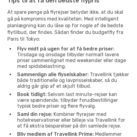
Tips til at få den bedste flypris
At spare penge på flyrejser betyder ikke, at du skal
gå på kompromis med kvaliteten. Med intelligent
planlægning kan du låse op for nogle af de bedste
flytilbud, der findes. Sådan finder du budgetfly fra
Paris til Tokyo:
Flyv midt på ugen for at få bedre priser:
Tirsdage og onsdage tilbyder normalt lavere
priser sammenlignet med weekender eller dage
med spidsbelastning.
Sammenlign alle flyselskaber:
Travellink tjekker
både traditionelle og lavprisselskaber, så du
aldrig går glip af et skjult tilbud.
Book tidligt:
Selvom last minute-rejser kan
være spændende, tilbyder forudbestillinger
typisk bedre priser og flere flyvalg.
Saml din rejse:
Kombiner flyrejser med
hotelreservationer eller billeje via Travellink for
at få ekstra besparelser på din samlede rejse.
Bliv medlem af Travellink Prime:
Medlemmer