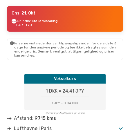
Fre. 18. Sep.
Ons. 21. Okt.
- Fre. 25. Sep.
Air India
Air India
1 Mellemlanding
1 Mellemlanding
PAR
PAR
- TYO
- TYO
Air India
1 Mellemlanding
TYO
- PAR
Priserne vist nedenfor var tilgængelige inden for de sidste 3
Søn. 11. Okt.
- Lør. 17. Okt.
dage for den angivne periode og bør ikke betragtes som den
endelige pris. Bemærk venligst, at tilgængelighed og priser
Air India
1 Mellemlanding
kan ændres.
PAR
- TYO
Air India
1 Mellemlanding
TYO
- PAR
Vekselkurs
1 DKK = 24.41 JPY
1 JPY = 0.04 DKK
Sidst kontrolleret Lør. 8.08
Afstand:
9715 kms
Lufthavne i Paris