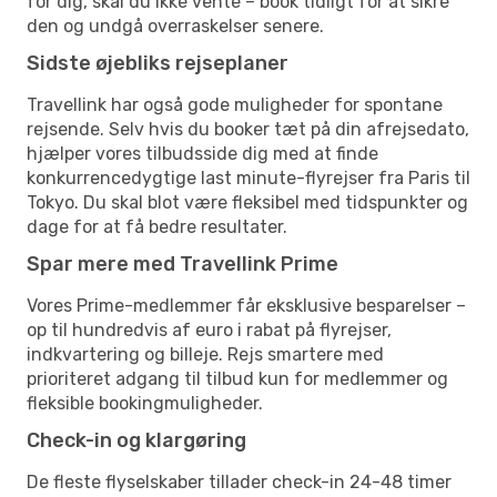
for dig, skal du ikke vente – book tidligt for at sikre
den og undgå overraskelser senere.
Sidste øjebliks rejseplaner
Travellink har også gode muligheder for spontane
rejsende. Selv hvis du booker tæt på din afrejsedato,
hjælper vores tilbudsside dig med at finde
konkurrencedygtige last minute-flyrejser fra Paris til
Tokyo. Du skal blot være fleksibel med tidspunkter og
dage for at få bedre resultater.
Spar mere med Travellink Prime
Vores Prime-medlemmer får eksklusive besparelser –
op til hundredvis af euro i rabat på flyrejser,
indkvartering og billeje. Rejs smartere med
prioriteret adgang til tilbud kun for medlemmer og
fleksible bookingmuligheder.
Check-in og klargøring
De fleste flyselskaber tillader check-in 24-48 timer