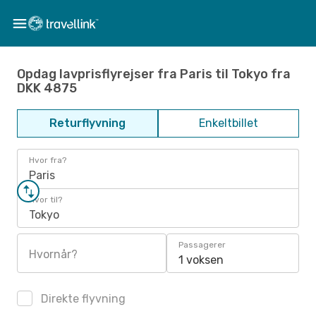
Opdag lavprisflyrejser fra Paris til Tokyo fra
DKK 4875
Returflyvning
Enkeltbillet
Hvor fra?
Paris
Hvor til?
Tokyo
Passagerer
Hvornår?
1 voksen
Direkte flyvning