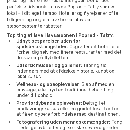
priser og færre menneskemængder. Det er det
perfekte tidspunkt at nyde Poprad - Tatry som en
lokal – i dit eget tempo. Hoteller og flyrejser er ofte
billigere, og nogle attraktioner tilbyder
sæsonbestemte rabatter.
Top ting at lave i lavsæsonen i Poprad - Tatry:
Udnyt besparelser uden for
spidsbelastningstider:
Opgrader dit hotel, eller
forkæl dig selv med finere restauranter med det,
du sparer på flybilletten.
Udforsk museer og gallerier:
Tilbring tid
indendørs med at afdække historie, kunst og
lokal kultur.
Wellness- og spaoplevelser:
Slap af med en
massage, eller nyd en traditionel behandling
under dit ophold.
Prøv fordybende oplevelser:
Deltag i et
madlavningskursus eller en guidet lokal tur for
at få en dybere forbindelse med destinationen.
Fotografering uden menneskemængder:
Fang
fredelige bybilleder og ikoniske seværdigheder