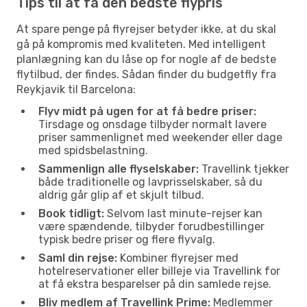
Tips til at få den bedste flypris
At spare penge på flyrejser betyder ikke, at du skal
gå på kompromis med kvaliteten. Med intelligent
planlægning kan du låse op for nogle af de bedste
flytilbud, der findes. Sådan finder du budgetfly fra
Reykjavik til Barcelona:
Flyv midt på ugen for at få bedre priser:
Tirsdage og onsdage tilbyder normalt lavere
priser sammenlignet med weekender eller dage
med spidsbelastning.
Sammenlign alle flyselskaber:
Travellink tjekker
både traditionelle og lavprisselskaber, så du
aldrig går glip af et skjult tilbud.
Book tidligt:
Selvom last minute-rejser kan
være spændende, tilbyder forudbestillinger
typisk bedre priser og flere flyvalg.
Saml din rejse:
Kombiner flyrejser med
hotelreservationer eller billeje via Travellink for
at få ekstra besparelser på din samlede rejse.
Bliv medlem af Travellink Prime:
Medlemmer