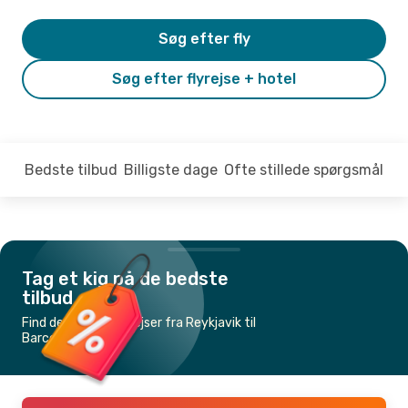
Søg efter fly
Søg efter flyrejse + hotel
Bedste tilbud
Billigste dage
Ofte stillede spørgsmål
Tag et kig på de bedste
tilbud
Find de billigste flyrejser fra Reykjavik til
Barcelona