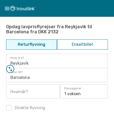
Opdag lavprisflyrejser fra Reykjavik til
Barcelona fra DKK 2132
Returflyvning
Enkeltbillet
Hvor fra?
Reykjavik
Hvor til?
Barcelona
Passagerer
Hvornår?
1 voksen
Direkte flyvning