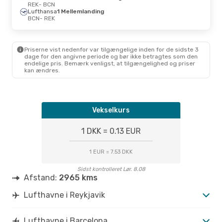
REK
- BCN
Lufthansa
1 Mellemlanding
BCN
- REK
Priserne vist nedenfor var tilgængelige inden for de sidste 3
dage for den angivne periode og bør ikke betragtes som den
endelige pris. Bemærk venligst, at tilgængelighed og priser
kan ændres.
Vekselkurs
1 DKK = 0.13 EUR
1 EUR = 7.53 DKK
Sidst kontrolleret Lør. 8.08
Afstand:
2965 kms
Lufthavne i Reykjavik
Lufthavne i Barcelona