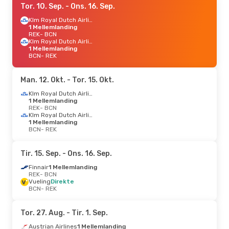
Tor. 10. Sep.
- Ons. 16. Sep.
Klm Royal Dutch Airlines
1 Mellemlanding
REK
- BCN
Klm Royal Dutch Airlines
1 Mellemlanding
BCN
- REK
Man. 12. Okt.
- Tor. 15. Okt.
Klm Royal Dutch Airlines
1 Mellemlanding
REK
- BCN
Klm Royal Dutch Airlines
1 Mellemlanding
BCN
- REK
Tir. 15. Sep.
- Ons. 16. Sep.
Finnair
1 Mellemlanding
REK
- BCN
Vueling
Direkte
BCN
- REK
Tor. 27. Aug.
- Tir. 1. Sep.
Austrian Airlines
1 Mellemlanding