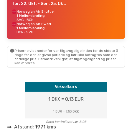
Tor. 22. Okt.
- Søn. 25. Okt.
Norwegian Air Shuttle
1 Mellemlanding
SVG
- BCN
Norwegian Air Sweden
1 Mellemlanding
BCN
- SVG
Priserne vist nedenfor var tilgængelige inden for de sidste 3
dage for den angivne periode og bør ikke betragtes som den
endelige pris. Bemærk venligst, at tilgængelighed og priser
kan ændres.
Vekselkurs
1 DKK = 0.13 EUR
1 EUR = 7.53 DKK
Sidst kontrolleret Lør. 8.08
Afstand:
1971 kms