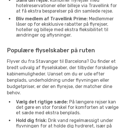
Saml din rejse:
Kombiner flyrejser med
hotelreservationer eller billeje via Travellink for
at få ekstra besparelser på din samlede rejse.
Bliv medlem af Travellink Prime:
Medlemmer
låser op for eksklusive rabatter på flyrejser,
hoteller og billeje med ekstra fleksibilitet til
ændringer og aflysninger.
Populære flyselskaber på ruten
Flyver du fra Stavanger til Barcelona? Du finder et
bredt udvalg af flyselskaber, der tilbyder forskellige
kabinemuligheder. Uanset om du er ude efter
benplads, underholdning under flyvningen eller
budgetpriser, er der en flyrejse, der matcher dine
behov.
Vælg det rigtige sæde:
På længere rejser kan
det gøre en stor forskel for komforten at vælge
et sæde med ekstra benplads.
Hold dig frisk:
Drik vand regelmæssigt under
flyvningen for at holde dig hydreret, især på