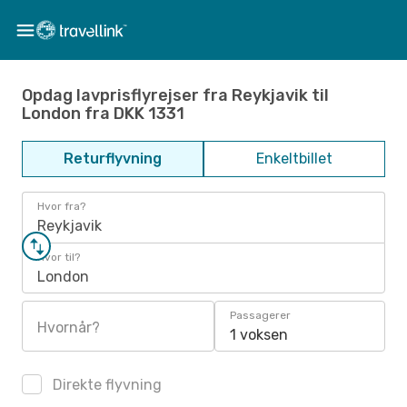
Opdag lavprisflyrejser fra Reykjavik til
London fra DKK 1331
Returflyvning
Enkeltbillet
Hvor fra?
Reykjavik
Hvor til?
London
Passagerer
Hvornår?
1 voksen
Direkte flyvning