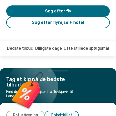
Søg efter fly
Søg efter flyrejse + hotel
Bedste tilbud
Billigste dage
Ofte stillede spørgsmål
Tag et kig på de bedste
tilbud
Find de billigste flyrejser fra Reykjavik til
London
Returflyvning
Enkeltbillet