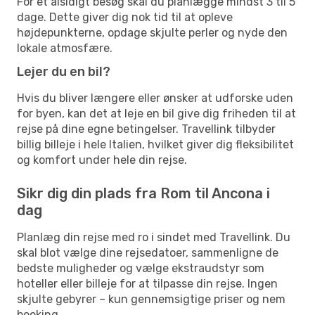
For et alsidigt besøg skal du planlægge mindst 3 til 5
dage. Dette giver dig nok tid til at opleve
højdepunkterne, opdage skjulte perler og nyde den
lokale atmosfære.
Lejer du en bil?
Hvis du bliver længere eller ønsker at udforske uden
for byen, kan det at leje en bil give dig friheden til at
rejse på dine egne betingelser. Travellink tilbyder
billig billeje i hele Italien, hvilket giver dig fleksibilitet
og komfort under hele din rejse.
Sikr dig din plads fra Rom til Ancona i
dag
Planlæg din rejse med ro i sindet med Travellink. Du
skal blot vælge dine rejsedatoer, sammenligne de
bedste muligheder og vælge ekstraudstyr som
hoteller eller billeje for at tilpasse din rejse. Ingen
skjulte gebyrer – kun gennemsigtige priser og nem
booking.