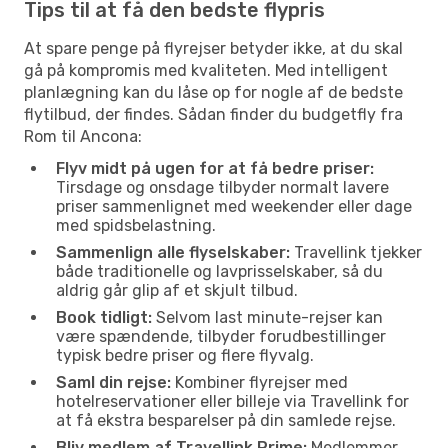
Tips til at få den bedste flypris
At spare penge på flyrejser betyder ikke, at du skal
gå på kompromis med kvaliteten. Med intelligent
planlægning kan du låse op for nogle af de bedste
flytilbud, der findes. Sådan finder du budgetfly fra
Rom til Ancona:
Flyv midt på ugen for at få bedre priser:
Tirsdage og onsdage tilbyder normalt lavere
priser sammenlignet med weekender eller dage
med spidsbelastning.
Sammenlign alle flyselskaber:
Travellink tjekker
både traditionelle og lavprisselskaber, så du
aldrig går glip af et skjult tilbud.
Book tidligt:
Selvom last minute-rejser kan
være spændende, tilbyder forudbestillinger
typisk bedre priser og flere flyvalg.
Saml din rejse:
Kombiner flyrejser med
hotelreservationer eller billeje via Travellink for
at få ekstra besparelser på din samlede rejse.
Bliv medlem af Travellink Prime:
Medlemmer