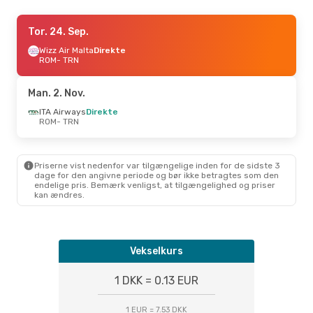
Fre. 18. Sep.
Tor. 24. Sep.
- Søn. 20. Sep.
Italo
Wizz Air Malta
Direkte
Direkte
ROM
ROM
- TRN
- TRN
Italo
Direkte
TRN
- ROM
Man. 2. Nov.
Ons. 21. Okt.
ITA Airways
Direkte
- Tor. 22. Okt.
ROM
- TRN
Wizz Air Malta
Direkte
ROM
- TRN
Italo
Direkte
TRN
- ROM
Priserne vist nedenfor var tilgængelige inden for de sidste 3
dage for den angivne periode og bør ikke betragtes som den
endelige pris. Bemærk venligst, at tilgængelighed og priser
kan ændres.
Vekselkurs
1 DKK = 0.13 EUR
1 EUR = 7.53 DKK