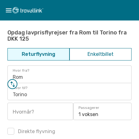
Opdag lavprisflyrejser fra Rom til Torino fra
DKK 125
Returflyvning
Enkeltbillet
Hvor fra?
Rom
Hvor til?
Torino
Passagerer
Hvornår?
1 voksen
Direkte flyvning