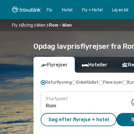
Fly
Hotel
Fly + Hotel
Lej en bil
Fly
Østrig
Wien
Rom - Wien
Opdag lavprisflyrejser fra Ro
Flyrejser
Hoteller
Re
Returflyvning
Enkeltbillet
Flere byer
Kun
Startpunkt
Søg efter flyrejse + hotel
S