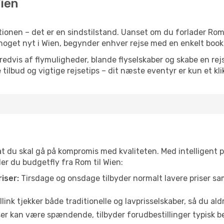
Wien
ionen – det er en sindstilstand. Uanset om du forlader Rom 
ler noget nyt i Wien, begynder enhver rejse med en enkelt book
vis af flymuligheder, blande flyselskaber og skabe en rejsepl
tilbud og vigtige rejsetips – dit næste eventyr er kun et kli
 at du skal gå på kompromis med kvaliteten. Med intelligent 
der du budgetfly fra Rom til Wien:
iser:
Tirsdage og onsdage tilbyder normalt lavere priser 
link tjekker både traditionelle og lavprisselskaber, så du aldri
r kan være spændende, tilbyder forudbestillinger typisk bedr