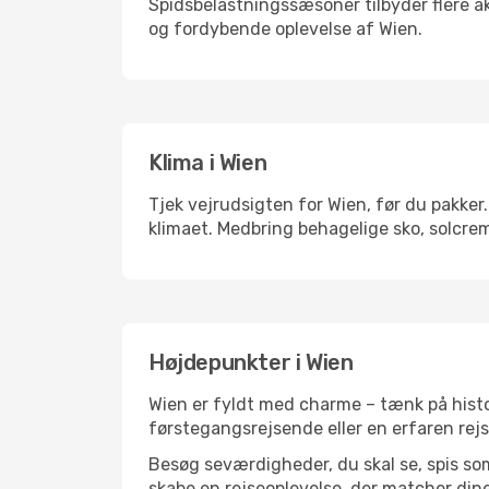
Spidsbelastningssæsoner tilbyder flere ak
og fordybende oplevelse af Wien.
Klima i Wien
Tjek vejrudsigten for Wien, før du pakker.
klimaet. Medbring behagelige sko, solcrem
Højdepunkter i Wien
Wien er fyldt med charme – tænk på histo
førstegangsrejsende eller en erfaren rejs
Besøg seværdigheder, du skal se, spis som 
skabe en rejseoplevelse, der matcher dine