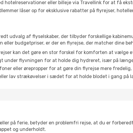
 hotelreservationer eller billeje via Travellink for at få eks
emmer låser op for eksklusive rabatter på flyrejser, hoteller o
bredt udvalg af flyselskaber, der tilbyder forskellige kabine
eller budgetpriser, er der en flyrejse, der matcher dine be
ejser kan det gøre en stor forskel for komforten at vælge 
 under flyvningen for at holde dig hydreret, især på læng
ner eller ørepropper for at gøre din flyrejse mere fredelig,
ler lav strækøvelser i sædet for at holde blodet i gang på l
ler på ferie, betyder en problemfri rejse, at du er forbered
slappet og underholdt.