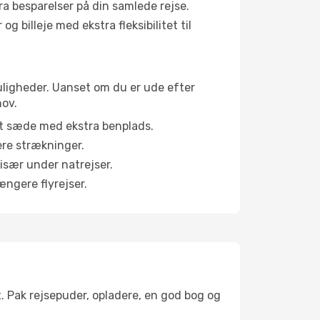
tra besparelser på din samlede rejse.
g billeje med ekstra fleksibilitet til
muligheder. Uanset om du er ude efter
hov.
et sæde med ekstra benplads.
ere strækninger.
 især under natrejser.
ængere flyrejser.
t. Pak rejsepuder, opladere, en god bog og