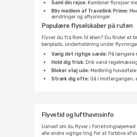
Saml din rejse:
Kombiner flyrejser med
Bliv medlem af Travellink Prime:
Medl
ændringer og aflysninger.
Populære flyselskaber på ruten
Flyver du fra Rom til Wien? Du finder et 
benplads, underholdning under flyvningen 
Vælg det rigtige sæde:
På længere r
Hold dig frisk:
Drik vand regelmæssigt
Bloker støj ude:
Medbring hovedtelefo
Stræk dig ofte:
Gå i midtergangen, el
Flyvetid og lufthavnsinfo
Uanset om du flyver i forretningsøjemed el
alle andre vigtige ting for at forblive af