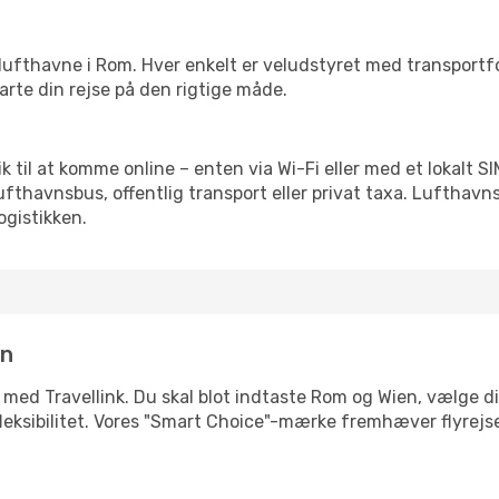
rre lufthavne i Rom. Hver enkelt er veludstyret med transport
tarte din rejse på den rigtige måde.
lik til at komme online – enten via Wi-Fi eller med et lokalt 
lufthavnsbus, offentlig transport eller privat taxa. Luftha
ogistikken.
in
 med Travellink. Du skal blot indtaste Rom og Wien, vælge di
ler fleksibilitet. Vores "Smart Choice"-mærke fremhæver flyrej