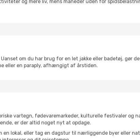
tiviteter og mere liv, mens måneder uden for spidsbelastnin
 Uanset om du har brug for en let jakke eller badetøj, gør d
e eller en paraply, afhængigt af årstiden.
riske vartegn, fødevaremarkeder, kulturelle festivaler og 
ende, er der altid noget nyt at opdage.
en lokal, eller tag en dagstur til nærliggende byer eller na
 interesser og dit rejsetempo.