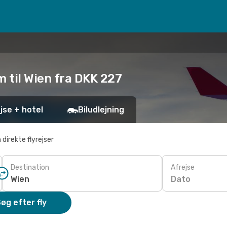
m til Wien fra DKK 227
jse + hotel
Biludlejning
 direkte flyrejser
Destination
Afrejse
Dato
øg efter fly