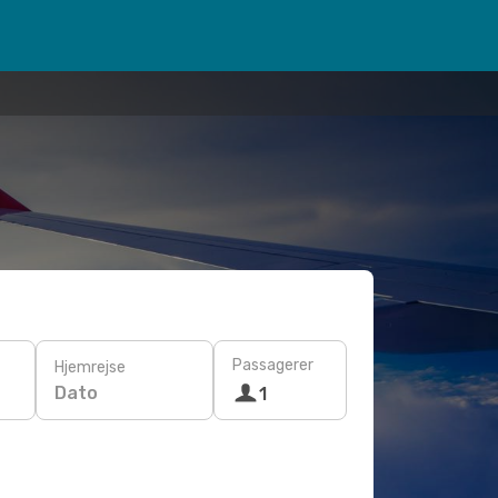
Passagerer
Hjemrejse
Dato
1