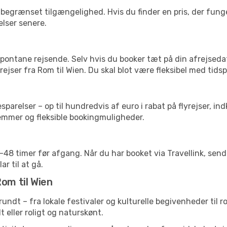
begrænset tilgængelighed. Hvis du finder en pris, der funger
elser senere.
pontane rejsende. Selv hvis du booker tæt på din afrejseda
ejser fra Rom til Wien. Du skal blot være fleksibel med tidsp
arelser – op til hundredvis af euro i rabat på flyrejser, ind
lemmer og fleksible bookingmuligheder.
24-48 timer før afgang. Når du har booket via Travellink, se
ar til at gå.
om til Wien
 rundt – fra lokale festivaler og kulturelle begivenheder til
lt eller roligt og naturskønt.