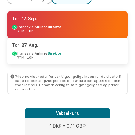
Tor. 17. Sep.
Tor. 17. Sep.
- Lør. 19. Sep.
Transavia Airlines
Transavia Airlines
Direkte
Direkte
RTM
RTM
- LON
- LON
Easyjet
Direkte
LON
- RTM
Tor. 27. Aug.
Tor. 10. Sep.
Transavia Airlines
- Søn. 13. Sep.
Direkte
RTM
- LON
Transavia Airlines
Direkte
RTM
- LON
Easyjet
Direkte
LON
- RTM
Priserne vist nedenfor var tilgængelige inden for de sidste 3
dage for den angivne periode og bør ikke betragtes som den
endelige pris. Bemærk venligst, at tilgængelighed og priser
Tir. 25. Aug.
- Tir. 1. Sep.
kan ændres.
Transavia Airlines
Direkte
RTM
- LON
Easyjet
Direkte
LON
- RTM
Vekselkurs
Søn. 25. Okt.
- Tor. 29. Okt.
1 DKK = 0.11 GBP
Transavia Airlines
Direkte