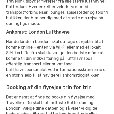
Travellink tilbyder flyrejser fra alle større lufthavne i
Rotterdam. Hver enkelt er veludstyret med
transportforbindelser, lounges, spisesteder og toldfri
butikker, der hjælper dig med at starte din rejse på
den rigtige måde.
Ankomst: London Lufthavne
Når du lander i London, skal du tage et øjeblik til at
komme online – enten via Wi-Fi eller med et lokalt
SIM-kort. Derfra skal du vælge den bedste måde at
komme til din indkvartering på: lufthavnsbus,
offentlig transport eller privat taxa.
Lufthavnspersonalet ved informationsskrankerne er
en stor hjælp til at navigere i ankomstlogistikken.
Booking af din flyrejse trin for trin
Det er nemt at finde og booke din flyrejse med
Travellink. Du skal blot indtaste Rotterdam og
London, vælge dine datoer, og så viser vi dig de
bedste priser, filtreret efter hastighed, pris eller