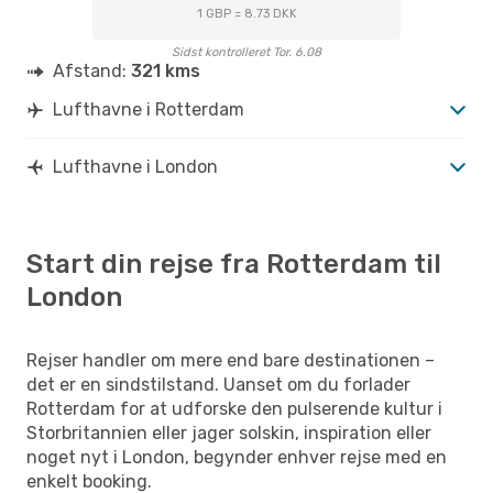
RTM
- LON
1 GBP = 8.73 DKK
Easyjet
Direkte
LON
- RTM
Sidst kontrolleret Tor. 6.08
Afstand:
321 kms
Lufthavne i Rotterdam
Lufthavne i London
Start din rejse fra Rotterdam til
London
Rejser handler om mere end bare destinationen –
det er en sindstilstand. Uanset om du forlader
Rotterdam for at udforske den pulserende kultur i
Storbritannien eller jager solskin, inspiration eller
noget nyt i London, begynder enhver rejse med en
enkelt booking.