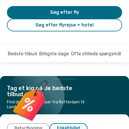
Søg efter fly
Søg efter flyrejse + hotel
Bedste tilbud
Billigste dage
Ofte stillede spørgsmål
Tag et kig på de bedste
tilbud
Find de billigste flyrejser fra Rotterdam til
London
Returflyvning
Enkeltbillet