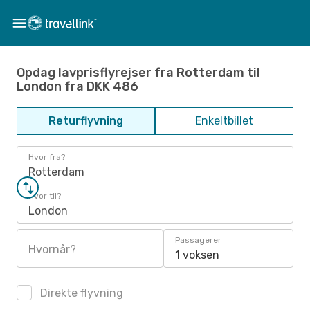
Opdag lavprisflyrejser fra Rotterdam til
London fra DKK 486
Returflyvning
Enkeltbillet
Hvor fra?
Rotterdam
Hvor til?
London
Passagerer
Hvornår?
1 voksen
Direkte flyvning