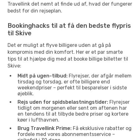
Travellink det nemt at finde ud af, hvad der fungerer
bedst for din rejseplan.
Bookinghacks til at få den bedste flypris
til Skive
Det er muligt at flyve billigere uden at gå på
kompromis med din komfort. Her er et par smarte
tips til at hjælpe dig med at booke billige billetter til
Skive:
Midt på ugen-tilbud:
Flyrejser, der afgår mellem
tirsdag og torsdag, er ofte billigere end
weekendpriser – perfekt til besparelser i sidste
øjeblik.
Rejs uden for spidsbelastningstider:
Flyrejser
tidligt om morgenen eller sent om aftenen har
en tendens til at tilbyde bedre priser og kortere
køer i lufthavnen.
Brug Travellink Prime:
Få eksklusive rabatter og
fordele med vores abonnementsservice –