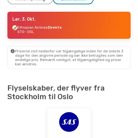
Fre. 4. Sep.
Lør. 3. Okt.
- Man. 7. Sep.
Ethiopian Airlines
Ethiopian Airlines
Direkte
Direkte
STO
STO
- OSL
- OSL
Ethiopian Airlines
Direkte
OSL
- STO
Priserne vist nedenfor var tilgængelige inden for de sidste 3
Søn. 11. Okt.
- Ons. 14. Okt.
dage for den angivne periode og bør ikke betragtes som den
endelige pris. Bemærk venligst, at tilgængelighed og priser
Ethiopian Airlines
Direkte
kan ændres.
STO
- OSL
Ethiopian Airlines
Direkte
OSL
- STO
Flyselskaber, der flyver fra
Tor. 27. Aug.
- Man. 31. Aug.
Stockholm til Oslo
Ethiopian Airlines
Direkte
STO
- OSL
Ethiopian Airlines
Direkte
OSL
- STO