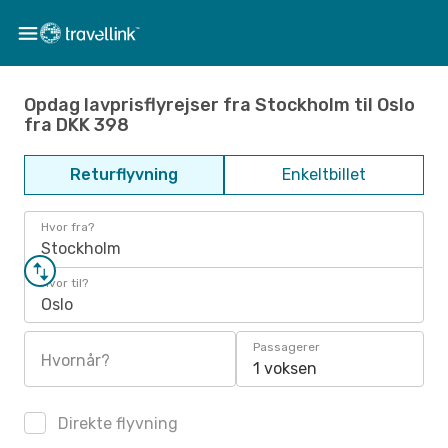
Opdag lavprisflyrejser fra Stockholm til Oslo
fra DKK 398
Returflyvning
Enkeltbillet
Hvor fra?
Stockholm
Hvor til?
Oslo
Passagerer
Hvornår?
1 voksen
Direkte flyvning