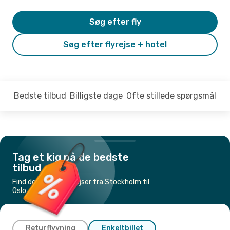
Søg efter fly
Søg efter flyrejse + hotel
Bedste tilbud
Billigste dage
Ofte stillede spørgsmål
Tag et kig på de bedste
tilbud
Find de billigste flyrejser fra Stockholm til
Oslo
Returflyvning
Enkeltbillet