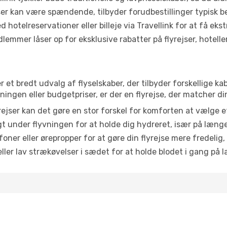
r kan være spændende, tilbyder forudbestillinger typisk bedr
 hotelreservationer eller billeje via Travellink for at få eks
emmer låser op for eksklusive rabatter på flyrejser, hoteller o
r et bredt udvalg af flyselskaber, der tilbyder forskellige 
ingen eller budgetpriser, er der en flyrejse, der matcher di
ejser kan det gøre en stor forskel for komforten at vælge 
 under flyvningen for at holde dig hydreret, især på læng
ner eller ørepropper for at gøre din flyrejse mere fredelig,
ler lav strækøvelser i sædet for at holde blodet i gang på l