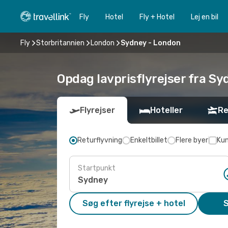
Fly
Hotel
Fly + Hotel
Lej en bil
Fly
Storbritannien
London
Sydney - London
Opdag lavprisflyrejser fra Sy
Flyrejser
Hoteller
Re
Returflyvning
Enkeltbillet
Flere byer
Kun
Startpunkt
Søg efter flyrejse + hotel
S