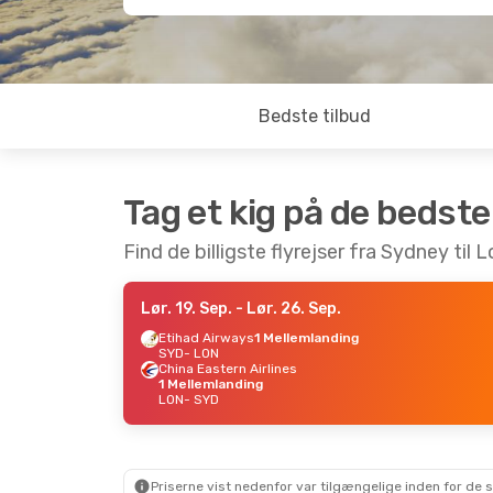
Bedste tilbud
Tag et kig på de bedste
Find de billigste flyrejser fra Sydney til
Lør. 19. Sep.
- Lør. 26. Sep.
Etihad Airways
1 Mellemlanding
SYD
- LON
China Eastern Airlines
1 Mellemlanding
LON
- SYD
Priserne vist nedenfor var tilgængelige inden for de 