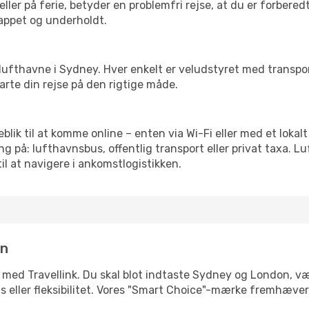
ler på ferie, betyder en problemfri rejse, at du er forbered
slappet og underholdt.
rre lufthavne i Sydney. Hver enkelt er veludstyret med transp
tarte din rejse på den rigtige måde.
eblik til at komme online – enten via Wi-Fi eller med et loka
g på: lufthavnsbus, offentlig transport eller privat taxa. 
il at navigere i ankomstlogistikken.
in
e med Travellink. Du skal blot indtaste Sydney og London, væl
pris eller fleksibilitet. Vores "Smart Choice"-mærke fremhæve