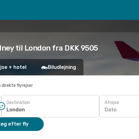
dney til London fra DKK 9505
jse + hotel
Biludlejning
 direkte flyrejser
Destination
Afrejse
Dato
øg efter fly