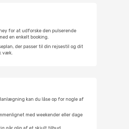
dney for at udforske den pulserende
e med en enkelt booking.
an, der passer til din rejsestil og dit
k væk.
planlægning kan du låse op for nogle af
sammenlignet med weekender eller dage
g går glip af et skjult tilbud.