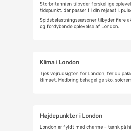
Storbritannien tilbyder forskellige opleve
tidspunkt, der passer til din rejsestil: pul
Spidsbelastningssæsoner tilbyder flere ak
og fordybende oplevelse af London.
Klima i London
Tjek vejrudsigten for London, før du pakke
klimaet. Medbring behagelige sko, solcrem
Højdepunkter i London
London er fyldt med charme – tænk på his