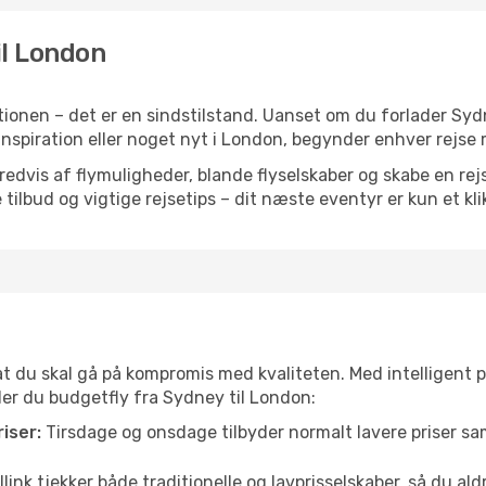
il London
ionen – det er en sindstilstand. Uanset om du forlader Sy
n, inspiration eller noget nyt i London, begynder enhver rejs
vis af flymuligheder, blande flyselskaber og skabe en rejsepl
tilbud og vigtige rejsetips – dit næste eventyr er kun et kli
 at du skal gå på kompromis med kvaliteten. Med intelligent 
nder du budgetfly fra Sydney til London:
iser:
Tirsdage og onsdage tilbyder normalt lavere priser 
link tjekker både traditionelle og lavprisselskaber, så du aldri