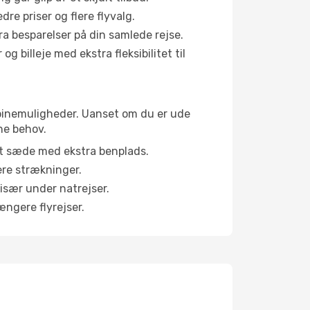
e priser og flere flyvalg.
tra besparelser på din samlede rejse.
g billeje med ekstra fleksibilitet til
kabinemuligheder. Uanset om du er ude
ne behov.
et sæde med ekstra benplads.
ere strækninger.
 især under natrejser.
ængere flyrejser.