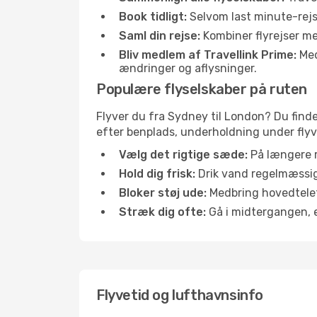
Book tidligt:
Selvom last minute-rejse
Saml din rejse:
Kombiner flyrejser med
Bliv medlem af Travellink Prime:
Medl
ændringer og aflysninger.
Populære flyselskaber på ruten
Flyver du fra Sydney til London? Du finde
efter benplads, underholdning under flyvn
Vælg det rigtige sæde:
På længere r
Hold dig frisk:
Drik vand regelmæssigt
Bloker støj ude:
Medbring hovedtelefo
Stræk dig ofte:
Gå i midtergangen, el
Flyvetid og lufthavnsinfo