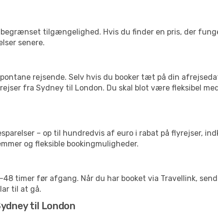
begrænset tilgængelighed. Hvis du finder en pris, der funger
elser senere.
pontane rejsende. Selv hvis du booker tæt på din afrejseda
ejser fra Sydney til London. Du skal blot være fleksibel me
arelser – op til hundredvis af euro i rabat på flyrejser, ind
lemmer og fleksible bookingmuligheder.
24-48 timer før afgang. Når du har booket via Travellink, se
ar til at gå.
Sydney til London