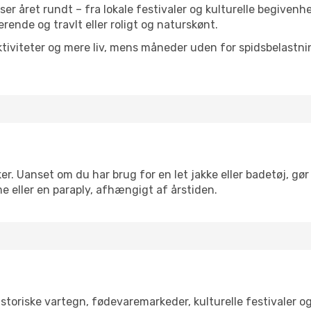
lser året rundt – fra lokale festivaler og kulturelle begivenh
serende og travlt eller roligt og naturskønt.
tiviteter og mere liv, mens måneder uden for spidsbelastnin
r. Uanset om du har brug for en let jakke eller badetøj, gør
e eller en paraply, afhængigt af årstiden.
toriske vartegn, fødevaremarkeder, kulturelle festivaler o