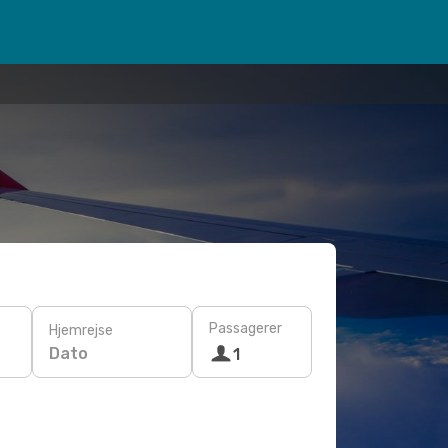
Passagerer
Hjemrejse
Dato
1