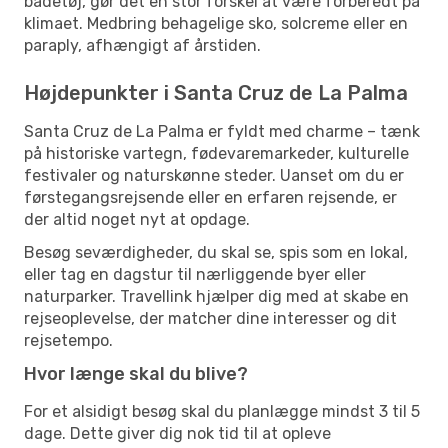
badetøj, gør det en stor forskel at være forberedt på
klimaet. Medbring behagelige sko, solcreme eller en
paraply, afhængigt af årstiden.
Højdepunkter i Santa Cruz de La Palma
Santa Cruz de La Palma er fyldt med charme – tænk
på historiske vartegn, fødevaremarkeder, kulturelle
festivaler og naturskønne steder. Uanset om du er
førstegangsrejsende eller en erfaren rejsende, er
der altid noget nyt at opdage.
Besøg seværdigheder, du skal se, spis som en lokal,
eller tag en dagstur til nærliggende byer eller
naturparker. Travellink hjælper dig med at skabe en
rejseoplevelse, der matcher dine interesser og dit
rejsetempo.
Hvor længe skal du blive?
For et alsidigt besøg skal du planlægge mindst 3 til 5
dage. Dette giver dig nok tid til at opleve