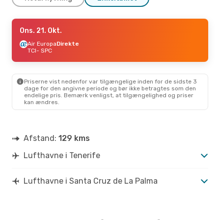
Tir. 29. Sep.
Ons. 21. Okt.
- Tir. 6. Okt.
Air Europa
Air Europa
Direkte
Direkte
TCI
TCI
- SPC
- SPC
Air Europa
Direkte
SPC
- TCI
Priserne vist nedenfor var tilgængelige inden for de sidste 3
dage for den angivne periode og bør ikke betragtes som den
endelige pris. Bemærk venligst, at tilgængelighed og priser
kan ændres.
Afstand:
129 kms
Lufthavne i Tenerife
Lufthavne i Santa Cruz de La Palma