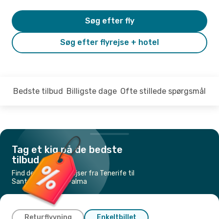
Søg efter fly
Søg efter flyrejse + hotel
Bedste tilbud
Billigste dage
Ofte stillede spørgsmål
Tag et kig på de bedste
tilbud
Find de billigste flyrejser fra Tenerife til
Santa Cruz de La Palma
Returflyvning
Enkeltbillet