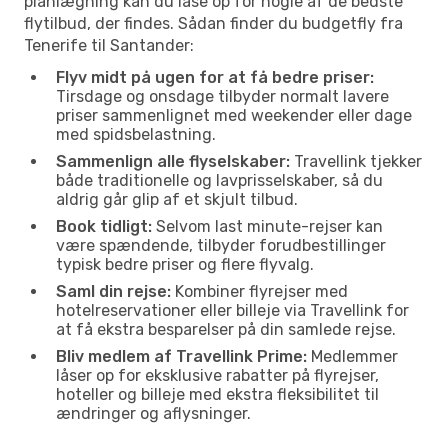
planlægning kan du låse op for nogle af de bedste
flytilbud, der findes. Sådan finder du budgetfly fra
Tenerife til Santander:
Flyv midt på ugen for at få bedre priser:
Tirsdage og onsdage tilbyder normalt lavere
priser sammenlignet med weekender eller dage
med spidsbelastning.
Sammenlign alle flyselskaber:
Travellink tjekker
både traditionelle og lavprisselskaber, så du
aldrig går glip af et skjult tilbud.
Book tidligt:
Selvom last minute-rejser kan
være spændende, tilbyder forudbestillinger
typisk bedre priser og flere flyvalg.
Saml din rejse:
Kombiner flyrejser med
hotelreservationer eller billeje via Travellink for
at få ekstra besparelser på din samlede rejse.
Bliv medlem af Travellink Prime:
Medlemmer
låser op for eksklusive rabatter på flyrejser,
hoteller og billeje med ekstra fleksibilitet til
ændringer og aflysninger.