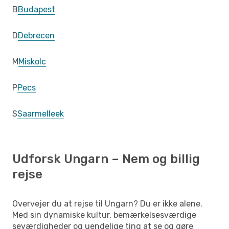
B
Budapest
D
Debrecen
M
Miskolc
P
Pecs
S
Saarmelleek
Udforsk Ungarn – Nem og billig
rejse
Overvejer du at rejse til Ungarn? Du er ikke alene.
Med sin dynamiske kultur, bemærkelsesværdige
seværdigheder og uendelige ting at se og gøre