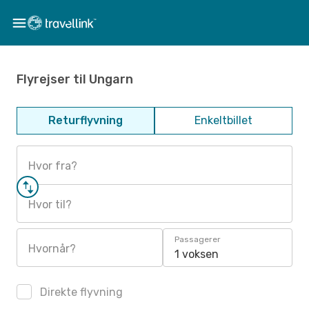
Flyrejser til Ungarn
Returflyvning
Enkeltbillet
Hvor fra?
Hvor til?
Passagerer
Hvornår?
1 voksen
Direkte flyvning