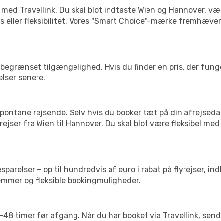
 med Travellink. Du skal blot indtaste Wien og Hannover, væl
pris eller fleksibilitet. Vores "Smart Choice"-mærke fremhæve
begrænset tilgængelighed. Hvis du finder en pris, der funger
elser senere.
pontane rejsende. Selv hvis du booker tæt på din afrejseda
ejser fra Wien til Hannover. Du skal blot være fleksibel med
arelser – op til hundredvis af euro i rabat på flyrejser, ind
lemmer og fleksible bookingmuligheder.
24-48 timer før afgang. Når du har booket via Travellink, se