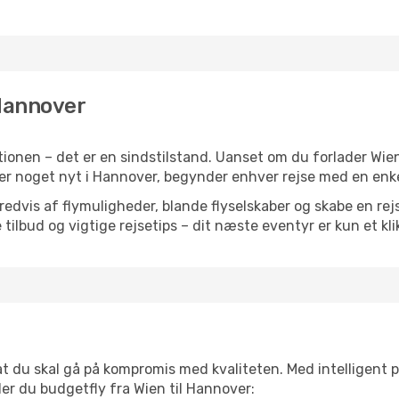
 Hannover
ionen – det er en sindstilstand. Uanset om du forlader Wien
eller noget nyt i Hannover, begynder enhver rejse med en enk
vis af flymuligheder, blande flyselskaber og skabe en rejsepl
tilbud og vigtige rejsetips – dit næste eventyr er kun et kli
 at du skal gå på kompromis med kvaliteten. Med intelligent 
der du budgetfly fra Wien til Hannover: