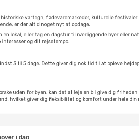
istoriske vartegn, fødevaremarkeder, kulturelle festivaler
ende, er der altid noget nyt at opdage.
en lokal, eller tag en dagstur til nærliggende byer eller na
 interesser og dit rejsetempo.
ndst 3 til 5 dage. Dette giver dig nok tid til at opleve høj
rske uden for byen, kan det at leje en bil give dig friheden 
kland, hvilket giver dig fleksibilitet og komfort under hele din 
nover i dag