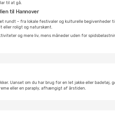
ar til at gå.
Wien til Hannover
ret rundt – fra lokale festivaler og kulturelle begivenheder t
lt eller roligt og naturskønt.
tiviteter og mere liv, mens måneder uden for spidsbelastnin
kker. Uanset om du har brug for en let jakke eller badetøj, g
reme eller en paraply, afhængigt af årstiden.