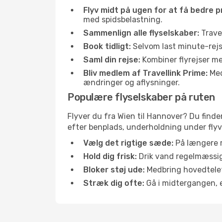
Flyv midt på ugen for at få bedre pr
med spidsbelastning.
Sammenlign alle flyselskaber:
Travel
Book tidligt:
Selvom last minute-rejse
Saml din rejse:
Kombiner flyrejser med
Bliv medlem af Travellink Prime:
Medl
ændringer og aflysninger.
Populære flyselskaber på ruten
Flyver du fra Wien til Hannover? Du finde
efter benplads, underholdning under flyvn
Vælg det rigtige sæde:
På længere r
Hold dig frisk:
Drik vand regelmæssigt
Bloker støj ude:
Medbring hovedtelefo
Stræk dig ofte:
Gå i midtergangen, el