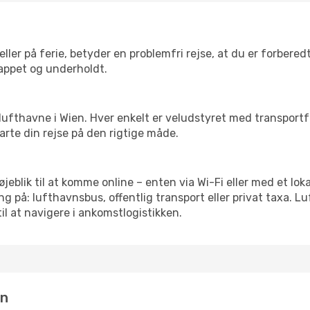
ler på ferie, betyder en problemfri rejse, at du er forbered
slappet og underholdt.
rre lufthavne i Wien. Hver enkelt er veludstyret med transport
tarte din rejse på den rigtige måde.
øjeblik til at komme online – enten via Wi-Fi eller med et lo
g på: lufthavnsbus, offentlig transport eller privat taxa. 
il at navigere i ankomstlogistikken.
in