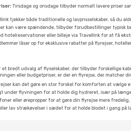
iser:
Tirsdage og onsdage tilbyder normalt lavere priser 
link tjekker både traditionelle og lavprisselskaber, så du aldri
r kan være spændende, tilbyder forudbestillinger typisk bedr
 hotelreservationer eller billeje via Travellink for at få eks
emmer låser op for eksklusive rabatter på flyrejser, hoteller o
r et bredt udvalg af flyselskaber, der tilbyder forskellige 
ingen eller budgetpriser, er der en flyrejse, der matcher di
ejser kan det gøre en stor forskel for komforten at vælge 
 under flyvningen for at holde dig hydreret, især på læng
ner eller ørepropper for at gøre din flyrejse mere fredelig,
ler lav strækøvelser i sædet for at holde blodet i gang på l