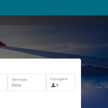
Passagerer
Hjemrejse
Dato
1