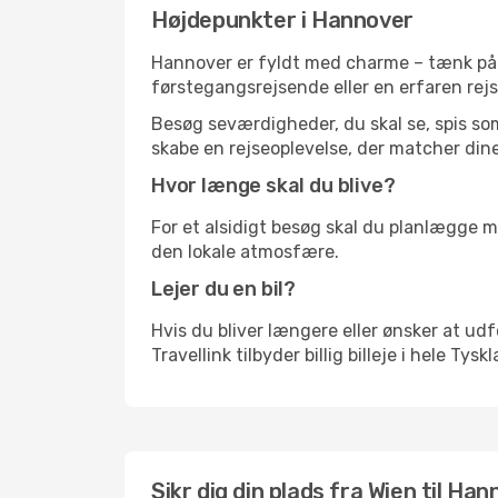
Højdepunkter i Hannover
Hannover er fyldt med charme – tænk på h
førstegangsrejsende eller en erfaren rejs
Besøg seværdigheder, du skal se, spis som 
skabe en rejseoplevelse, der matcher dine
Hvor længe skal du blive?
For et alsidigt besøg skal du planlægge mi
den lokale atmosfære.
Lejer du en bil?
Hvis du bliver længere eller ønsker at udfo
Travellink tilbyder billig billeje i hele Tys
Sikr dig din plads fra Wien til Han