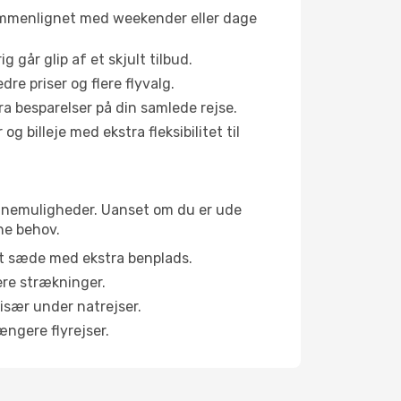
sammenlignet med weekender eller dage
g går glip af et skjult tilbud.
e priser og flere flyvalg.
tra besparelser på din samlede rejse.
g billeje med ekstra fleksibilitet til
kabinemuligheder. Uanset om du er ude
ne behov.
et sæde med ekstra benplads.
ere strækninger.
 især under natrejser.
ængere flyrejser.