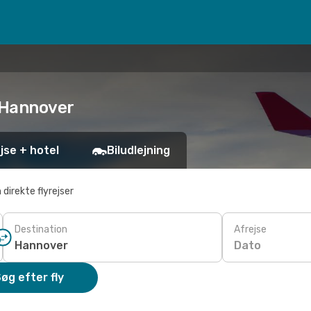
il Hannover
jse + hotel
Biludlejning
 direkte flyrejser
Destination
Afrejse
Dato
øg efter fly