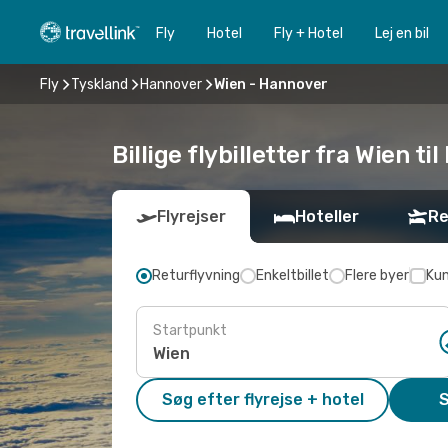
Fly
Hotel
Fly + Hotel
Lej en bil
Fly
Tyskland
Hannover
Wien - Hannover
Billige flybilletter fra Wien t
Flyrejser
Hoteller
Re
Returflyvning
Enkeltbillet
Flere byer
Kun
Startpunkt
Søg efter flyrejse + hotel
S