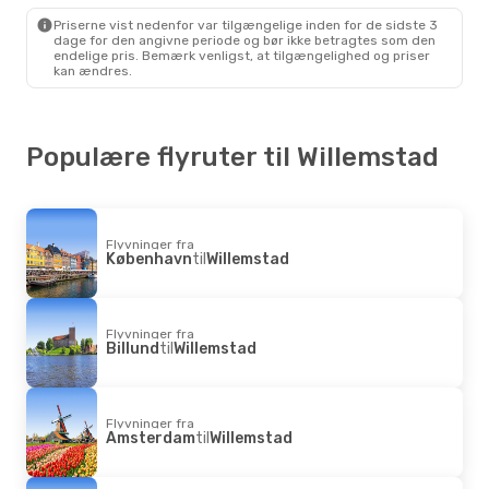
Willemstad
- São Paulo
Priserne vist nedenfor var tilgængelige inden for de sidste 3
dage for den angivne periode og bør ikke betragtes som den
endelige pris. Bemærk venligst, at tilgængelighed og priser
kan ændres.
Populære flyruter til Willemstad
Flyvninger fra
København
til
Willemstad
Flyvninger fra
Billund
til
Willemstad
Flyvninger fra
Amsterdam
til
Willemstad