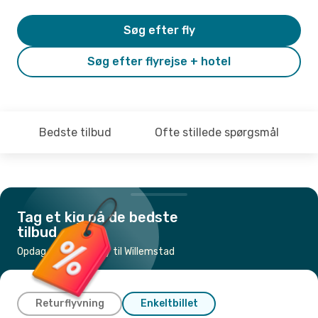
Søg efter fly
Søg efter flyrejse + hotel
Bedste tilbud
Ofte stillede spørgsmål
Tag et kig på de bedste
tilbud
Opdag de billigste fly til Willemstad
Returflyvning
Enkeltbillet