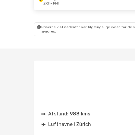
ZRH
- PMI
Tor. 22. Okt.
- Søn. 25. Okt.
Vueling
Direkte
ZRH
- PMI
Air Europa
1 Mellemlanding
PMI
- ZRH
Priserne vist nedenfor var tilgængelige inden for de 
ændres.
Afstand:
988 kms
Lufthavne i Zürich