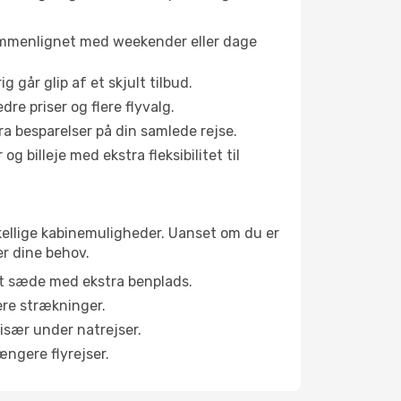
sammenlignet med weekender eller dage
g går glip af et skjult tilbud.
e priser og flere flyvalg.
tra besparelser på din samlede rejse.
g billeje med ekstra fleksibilitet til
rskellige kabinemuligheder. Uanset om du er
er dine behov.
et sæde med ekstra benplads.
ere strækninger.
 især under natrejser.
ængere flyrejser.