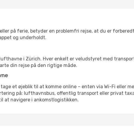
ler på ferie, betyder en problemfri rejse, at du er forbered
slappet og underholdt.
rre lufthavne i Zürich. Hver enkelt er veludstyret med transpo
tarte din rejse på den rigtige måde.
vne
 tage et øjeblik til at komme online – enten via Wi-Fi eller m
ering på: lufthavnsbus, offentlig transport eller privat ta
il at navigere i ankomstlogistikken.