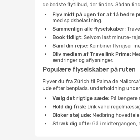
de bedste flytilbud, der findes. Sådan fin
Flyv midt på ugen for at få bedre pr
med spidsbelastning.
Sammenlign alle flyselskaber:
Travel
Book tidligt:
Selvom last minute-rejse
Saml din rejse:
Kombiner flyrejser med
Bliv medlem af Travellink Prime:
Medl
ændringer og aflysninger.
Populære flyselskaber på ruten
Flyver du fra Zürich til Palma de Mallorca
ude efter benplads, underholdning under f
Vælg det rigtige sæde:
På længere r
Hold dig frisk:
Drik vand regelmæssigt
Bloker støj ude:
Medbring hovedtelefo
Stræk dig ofte:
Gå i midtergangen, el