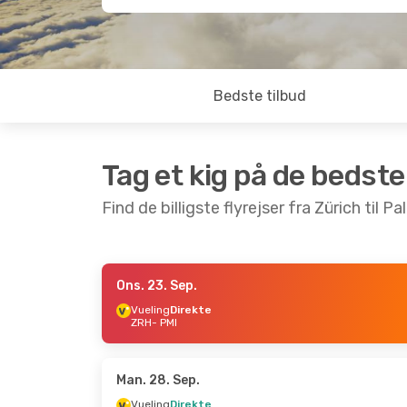
Bedste tilbud
Tag et kig på de bedste
Find de billigste flyrejser fra Zürich til 
Ons. 23. Sep.
Ons. 23. Sep.
- Man. 28. Sep.
Man. 12. 
Vueling
Direkte
ZRH
- PMI
Vueling
Direkte
Vueling
D
ZRH
- PMI
ZRH
- PM
Easyjet
Direkte
Vueling
D
PMI
- ZRH
PMI
- ZR
Man. 28. Sep.
Vueling
Direkte