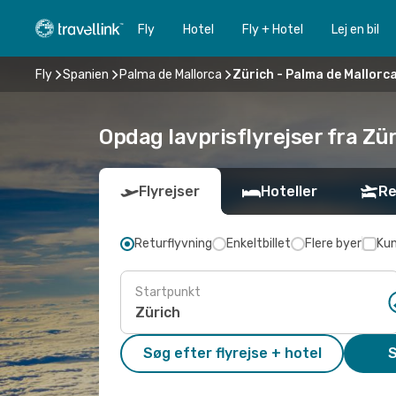
Fly
Hotel
Fly + Hotel
Lej en bil
Fly
Spanien
Palma de Mallorca
Zürich - Palma de Mallorc
Opdag lavprisflyrejser fra Zü
Flyrejser
Hoteller
Re
Returflyvning
Enkeltbillet
Flere byer
Kun
Startpunkt
Søg efter flyrejse + hotel
S