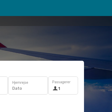
Passagerer
Hjemrejse
Dato
1