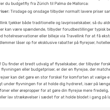
der du budgetfly fra Zürich til Palma de Mallorca:
iser:
Tirsdage og onsdage tilbyder normalt lavere priser 
link tjekker både traditionelle og lavprisselskaber, så du aldri
r kan være spændende, tilbyder forudbestillinger typisk bedr
 hotelreservationer eller billeje via Travellink for at få eks
emmer låser op for eksklusive rabatter på flyrejser, hoteller o
? Du finder et bredt udvalg af flyselskaber, der tilbyder fo
lyvningen eller budgetpriser, er der en flyrejse, der match
ejser kan det gøre en stor forskel for komforten at vælge 
 under flyvningen for at holde dig hydreret, især på læng
ner eller ørepropper for at gøre din flyrejse mere fredelig,
ler lav strækøvelser i sædet for at holde blodet i gang på l