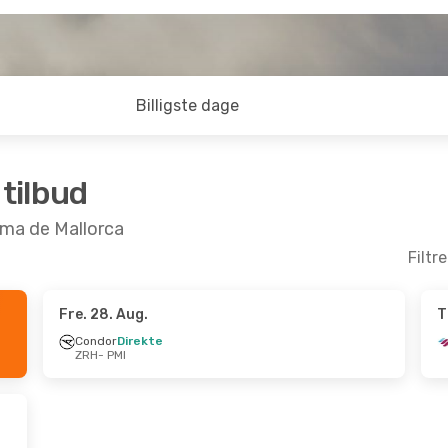
Billigste dage
 tilbud
Palma de Mallorca
Filtr
Fre. 28. Aug.
T
Okt.
- Søn. 18. Okt.
Søn. 4. Okt.
- Tir. 6. O
Condor
Direkte
ZRH
- PMI
irekte
Eurowings
1 Mellemlan
I
ZRH
- PMI
irekte
Eurowings
Direkte
H
PMI
- ZRH