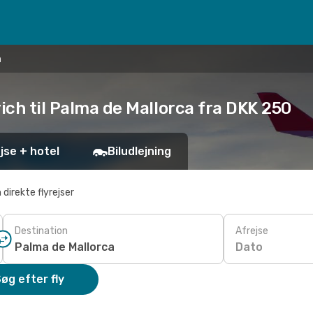
a
rich til Palma de Mallorca fra DKK 250
jse + hotel
Biludlejning
 direkte flyrejser
Destination
Afrejse
Dato
øg efter fly