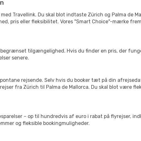
in
 med Travellink. Du skal blot indtaste Zürich og Palma de Mal
ighed, pris eller fleksibilitet. Vores "Smart Choice"-mærke f
begrænset tilgængelighed. Hvis du finder en pris, der funger
elser senere.
pontane rejsende. Selv hvis du booker tæt på din afrejseda
ejser fra Zürich til Palma de Mallorca. Du skal blot være fle
arelser – op til hundredvis af euro i rabat på flyrejser, ind
lemmer og fleksible bookingmuligheder.