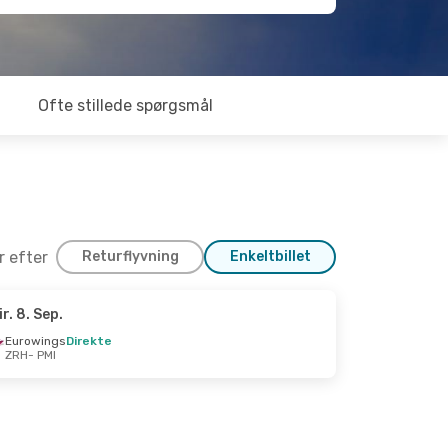
Ofte stillede spørgsmål
er efter
Returflyvning
Enkeltbillet
ir. 8. Sep.
kt.
Eurowings
Direkte
ZRH
- PMI
ding