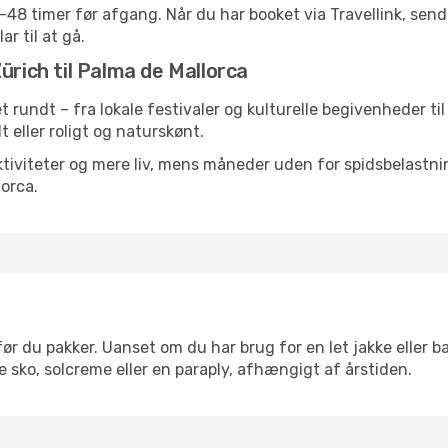
24-48 timer før afgang. Når du har booket via Travellink, se
ar til at gå.
ürich til Palma de Mallorca
et rundt – fra lokale festivaler og kulturelle begivenheder ti
lt eller roligt og naturskønt.
tiviteter og mere liv, mens måneder uden for spidsbelastnin
orca.
ør du pakker. Uanset om du har brug for en let jakke eller b
 sko, solcreme eller en paraply, afhængigt af årstiden.