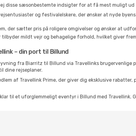
vej disse sæsonbestemte indsigter for at få mest muligt ud 
vejsentusiaster og festivalelskere, der ønsker at nyde byen
em, der sætter pris på roligere omgivelser og ønsker at udf
 tilbyder mildt vejr og behagelige forhold, hvilket giver f
ink – din port til Billund
-flyvning fra Biarritz til Billund via Travellinks brugervenlig
il dine rejseplaner.
dlem af Travellink Prime, der giver dig eksklusive rabatter,
 klar til et uforglemmeligt eventyr i Billund med Travellink. G