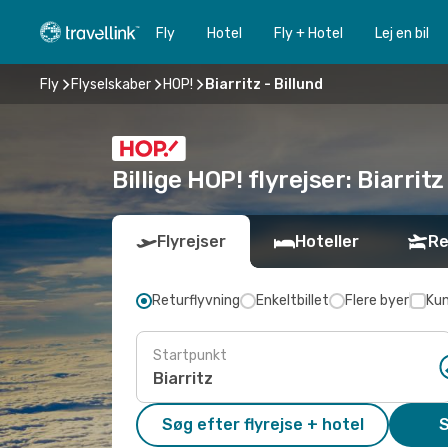
Fly
Hotel
Fly + Hotel
Lej en bil
Fly
Flyselskaber
HOP!
Biarritz - Billund
Billige HOP! flyrejser: Biarritz 
Flyrejser
Hoteller
Re
Returflyvning
Enkeltbillet
Flere byer
Kun
Startpunkt
Søg efter flyrejse + hotel
S