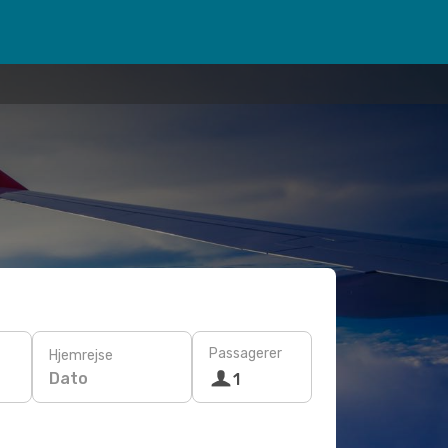
Passagerer
Hjemrejse
Dato
1