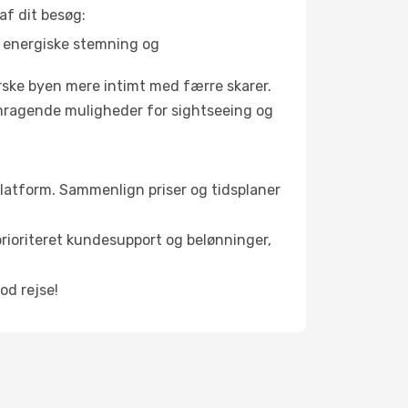
af dit besøg:
s energiske stemning og
orske byen mere intimt med færre skarer.
remragende muligheder for sightseeing og
e platform. Sammenlign priser og tidsplaner
 prioriteret kundesupport og belønninger,
od rejse!