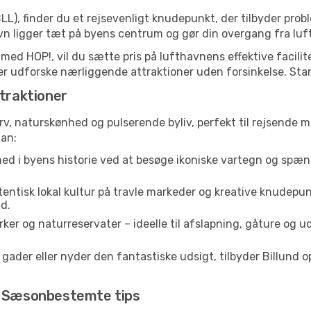
LL), finder du et rejsevenligt knudepunkt, der tilbyder prob
 ligger tæt på byens centrum og gør din overgang fra luft 
 med HOP!, vil du sætte pris på lufthavnens effektive facili
eller udforske nærliggende attraktioner uden forsinkelse. Star
ttraktioner
arv, naturskønhed og pulserende byliv, perfekt til rejsende m
lan:
ed i byens historie ved at besøge ikoniske vartegn og spæn
entisk lokal kultur på travle markeder og kreative knudepun
d.
ker og naturreservater – ideelle til afslapning, gåture og u
der eller nyder den fantastiske udsigt, tilbyder Billund opl
d: Sæsonbestemte tips