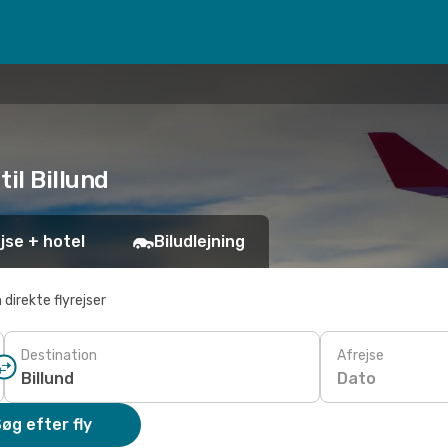
til Billund
jse + hotel
Biludlejning
 direkte flyrejser
Destination
Afrejse
Dato
øg efter fly