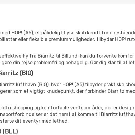
ed HOP! (A5), et pålideligt flyselskab kendt for enestående
lletter eller fleksible premiummuligheder, tilbyder HOP! rut
fektive fly fra Biarritz til Billund, kan du forvente komfor
 gøre din rejse problemfri og behagelig. Gør dig klar til at l
arritz (BIQ)
iarritz lufthavn (BIQ), hvor HOP! (A5) tilbyder praktiske ch
erer som et vigtigt knudepunkt, der forbinder Biarritz med 
toldfri shopping og komfortable venteområder, der er designet
portforbindelser er det nemt at komme til Biarritz lufthavn,
t starte dit eventyr med lethed.
d (BLL)