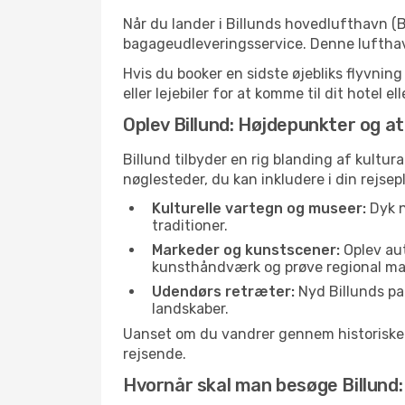
Når du lander i Billunds hovedlufthavn (B
bagageudleveringsservice. Denne lufthavn
Hvis du booker en sidste øjebliks flyvning
eller lejebiler for at komme til dit hotel 
Oplev Billund: Højdepunkter og a
Billund tilbyder en rig blanding af kultur
nøglesteder, du kan inkludere i din rejsep
Kulturelle vartegn og museer:
Dyk n
traditioner.
Markeder og kunstscener:
Oplev aut
kunsthåndværk og prøve regional ma
Udendørs retræter:
Nyd Billunds par
landskaber.
Uanset om du vandrer gennem historiske ga
rejsende.
Hvornår skal man besøge Billun