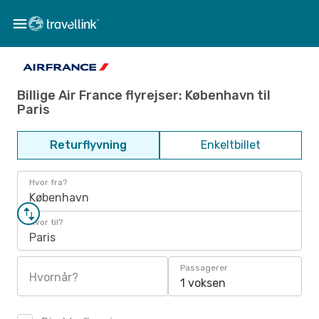
Billige Air France flyrejser: København til
Paris
Returflyvning
Enkeltbillet
Hvor fra?
København
Hvor til?
Paris
Passagerer
Hvornår?
1 voksen