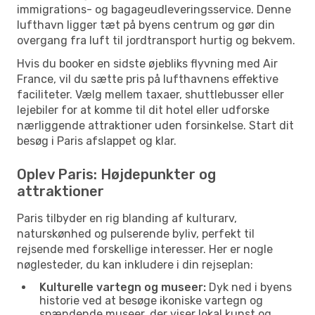
immigrations- og bagageudleveringsservice. Denne
lufthavn ligger tæt på byens centrum og gør din
overgang fra luft til jordtransport hurtig og bekvem.
Hvis du booker en sidste øjebliks flyvning med Air
France, vil du sætte pris på lufthavnens effektive
faciliteter. Vælg mellem taxaer, shuttlebusser eller
lejebiler for at komme til dit hotel eller udforske
nærliggende attraktioner uden forsinkelse. Start dit
besøg i Paris afslappet og klar.
Oplev Paris: Højdepunkter og
attraktioner
Paris tilbyder en rig blanding af kulturarv,
naturskønhed og pulserende byliv, perfekt til
rejsende med forskellige interesser. Her er nogle
nøglesteder, du kan inkludere i din rejseplan:
Kulturelle vartegn og museer:
Dyk ned i byens
historie ved at besøge ikoniske vartegn og
spændende museer, der viser lokal kunst og