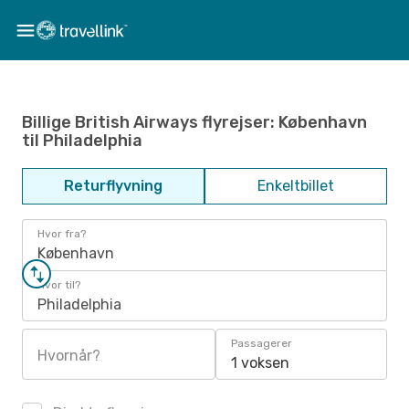
Billige British Airways flyrejser: København
til Philadelphia
Returflyvning
Enkeltbillet
Hvor fra?
København
Hvor til?
Philadelphia
Passagerer
Hvornår?
1 voksen