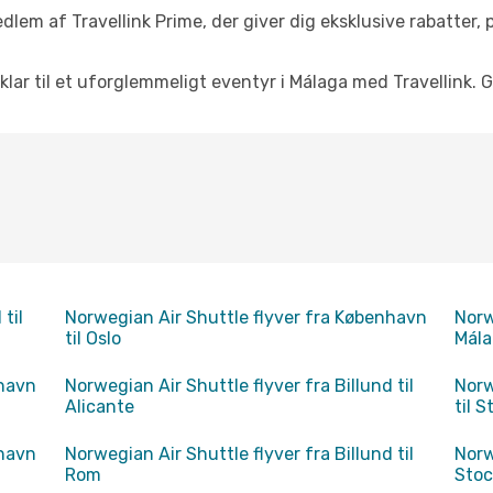
dlem af Travellink Prime, der giver dig eksklusive rabatter,
 klar til et uforglemmeligt eventyr i Málaga med Travellink. G
til
Norwegian Air Shuttle flyver fra København
Norw
til Oslo
Mál
nhavn
Norwegian Air Shuttle flyver fra Billund til
Norw
Alicante
til 
nhavn
Norwegian Air Shuttle flyver fra Billund til
Norw
Rom
Sto