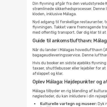
Din flyvning afgår fra den veludstyrede 
strømlinede sikkerhedsprocesser. Denne 
kloden, inklusive Málaga.
Nyd adgang til forskellige restauranter, 
flyvningen. Takket være fremragende tran
med offentlig transport. Gør dig klar til a
Guide til ankomstlufthavn: Mála
Når du lander i Málagas hovedlufthavn (AG
bagageudleveringsservice. Denne lufthavn
Hvis du booker en sidste øjebliks flyvnin
taxaer, shuttlebusser eller lejebiler for 
afslappet og klar.
Oplev Málaga: Højdepunkter og a
Málaga tilbyder en rig blanding af kultura
nøglesteder, du kan inkludere i din rejsep
Kulturelle vartegn og museer:
Dyk n