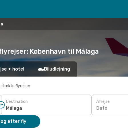
ga
flyrejser: København til Málaga
jse + hotel
Biludlejning
 direkte flyrejser
Destination
Afrejse
Dato
øg efter fly