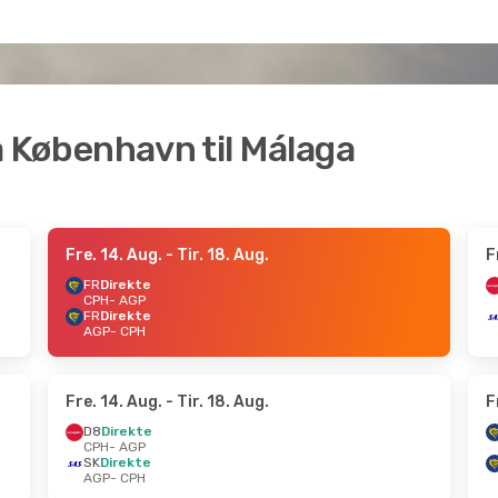
ra København til Málaga
Fre. 14. Aug.
- Tir. 18. Aug.
F
FR
Direkte
CPH
- AGP
FR
Direkte
AGP
- CPH
Fre. 14. Aug.
- Tir. 18. Aug.
F
D8
Direkte
CPH
- AGP
SK
Direkte
AGP
- CPH