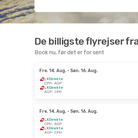
De billigste flyrejser f
Book nu, før det er for sent
Fre. 14. Aug.
- Søn. 16. Aug.
LX
Direkte
CPH
- AGP
LX
Direkte
AGP
- CPH
Fre. 14. Aug.
- Søn. 16. Aug.
LX
Direkte
CPH
- AGP
LX
Direkte
AGP
- CPH