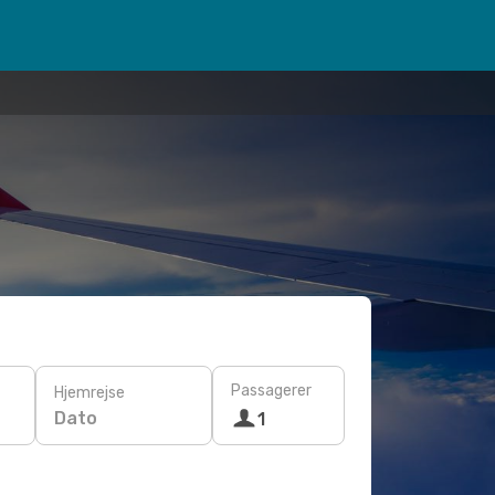
Passagerer
Hjemrejse
Dato
1