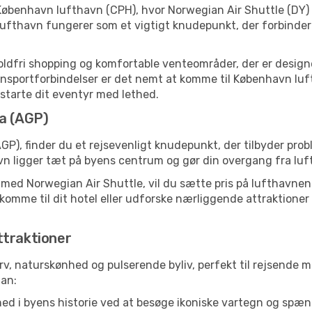
København lufthavn (CPH), hvor Norwegian Air Shuttle (DY) 
lufthavn fungerer som et vigtigt knudepunkt, der forbinde
toldfri shopping og komfortable venteområder, der er designet
sportforbindelser er det nemt at komme til København luftha
t starte dit eventyr med lethed.
ga (AGP)
P), finder du et rejsevenligt knudepunkt, der tilbyder pro
 ligger tæt på byens centrum og gør din overgang fra luft 
g med Norwegian Air Shuttle, vil du sætte pris på lufthavnens
at komme til dit hotel eller udforske nærliggende attraktioner
ttraktioner
rv, naturskønhed og pulserende byliv, perfekt til rejsende me
lan:
ed i byens historie ved at besøge ikoniske vartegn og spæn