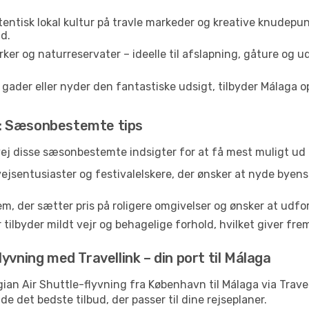
entisk lokal kultur på travle markeder og kreative knudepun
d.
er og naturreservater – ideelle til afslapning, gåture og u
der eller nyder den fantastiske udsigt, tilbyder Málaga opl
: Sæsonbestemte tips
vej disse sæsonbestemte indsigter for at få mest muligt ud 
vejsentusiaster og festivalelskere, der ønsker at nyde byen
em, der sætter pris på roligere omgivelser og ønsker at udf
 tilbyder mildt vejr og behagelige forhold, hvilket giver f
yvning med Travellink – din port til Málaga
wegian Air Shuttle-flyvning fra København til Málaga via Trav
de det bedste tilbud, der passer til dine rejseplaner.