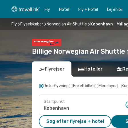
Fly
Hotel
Fly + Hotel
Lej en bil
Fly
Flyselskaber
Norwegian Air Shuttle
København - Mála
Billige Norwegian Air Shuttle 
Flyrejser
Hoteller
Re
Returflyvning
Enkeltbillet
Flere byer
Kun
Startpunkt
Søg efter flyrejse + hotel
S