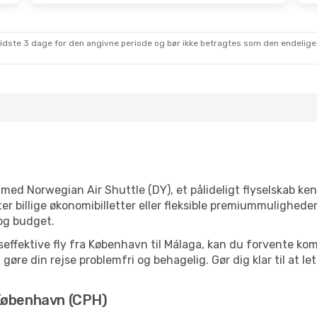
sidste 3 dage for den angivne periode og bør ikke betragtes som den endelige
med Norwegian Air Shuttle (DY), et pålideligt flyselskab ke
r billige økonomibilletter eller fleksible premiummuligheder
og budget.
ffektive fly fra København til Málaga, kan du forvente kom
t gøre din rejse problemfri og behagelig. Gør dig klar til at 
 København (CPH)