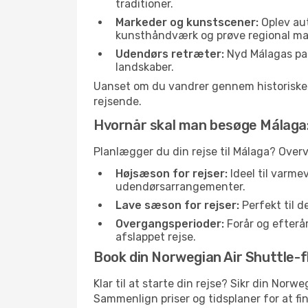
traditioner.
Markeder og kunstscener:
Oplev aut
kunsthåndværk og prøve regional ma
Udendørs retræter:
Nyd Málagas park
landskaber.
Uanset om du vandrer gennem historiske ga
rejsende.
Hvornår skal man besøge Málaga
Planlægger du din rejse til Málaga? Over
Højsæson for rejser:
Ideel til varme
udendørsarrangementer.
Lave sæson for rejser:
Perfekt til d
Overgangsperioder:
Forår og efterår
afslappet rejse.
Book din Norwegian Air Shuttle-fl
Klar til at starte din rejse? Sikr din Nor
Sammenlign priser og tidsplaner for at fin