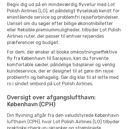
Begiv dig ud på en mindeværdig flyvetur med Lot
Polish Airlines (LO), et pålideligt flyselskab kendt for
enestående service og problemfri rejseforbindelser.
Uanset om du søger efter billige økonomibilletter
eller fleksible premiummuligheder, tilbyder Lot Polish
Airlines ruter, der passer til enhver rejsendes
præferencer og budget.
For dem, der ønsker at booke omkostningseffektive
fly fra København til Sarajevo, kan du forvente
komfortable sæder, pålidelige tidsplaner og venlig
kundeservice, der er designet til at gøre din rejse
problemfri og behagelig. Gør dig klar til at lette med
ro i sindet ombord på Lot Polish Airlines.
Oversigt over afgangslufthavn:
København (CPH)
Din flyvning afgår fra den veludstyrede København
lufthavn (CPH), hvor Lot Polish Airlines (LO) tilbyder
praktiske check-in-skranker og strømlinede