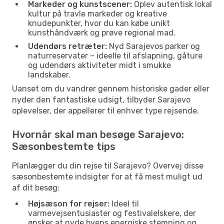
Markeder og kunstscener:
Oplev autentisk lokal
kultur på travle markeder og kreative
knudepunkter, hvor du kan købe unikt
kunsthåndværk og prøve regional mad.
Udendørs retræter:
Nyd Sarajevos parker og
naturreservater – ideelle til afslapning, gåture
og udendørs aktiviteter midt i smukke
landskaber.
Uanset om du vandrer gennem historiske gader eller
nyder den fantastiske udsigt, tilbyder Sarajevo
oplevelser, der appellerer til enhver type rejsende.
Hvornår skal man besøge Sarajevo:
Sæsonbestemte tips
Planlægger du din rejse til Sarajevo? Overvej disse
sæsonbestemte indsigter for at få mest muligt ud
af dit besøg:
Højsæson for rejser:
Ideel til
varmevejsentusiaster og festivalelskere, der
ønsker at nyde byens energiske stemning og