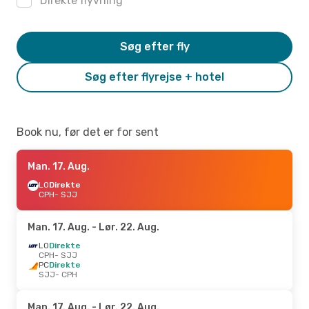
Direkte flyvning
Søg efter fly
Søg efter flyrejse + hotel
Book nu, før det er for sent
Man. 17. Aug.
LO
Direkte
CPH
- SJJ
Man. 17. Aug.
- Lør. 22. Aug.
LO
Direkte
CPH
- SJJ
PC
Direkte
SJJ
- CPH
Man. 17. Aug.
- Lør. 22. Aug.