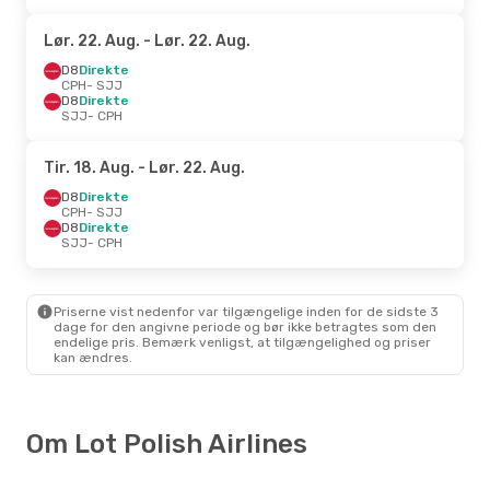
Lør. 22. Aug.
- Lør. 22. Aug.
D8
Direkte
CPH
- SJJ
D8
Direkte
SJJ
- CPH
Tir. 18. Aug.
- Lør. 22. Aug.
D8
Direkte
CPH
- SJJ
D8
Direkte
SJJ
- CPH
Priserne vist nedenfor var tilgængelige inden for de sidste 3
dage for den angivne periode og bør ikke betragtes som den
endelige pris. Bemærk venligst, at tilgængelighed og priser
kan ændres.
Om Lot Polish Airlines