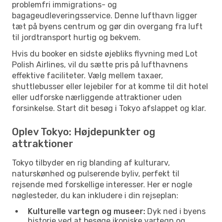
problemfri immigrations- og
bagageudleveringsservice. Denne lufthavn ligger
tæt på byens centrum og gør din overgang fra luft
til jordtransport hurtig og bekvem.
Hvis du booker en sidste øjebliks flyvning med Lot
Polish Airlines, vil du sætte pris på lufthavnens
effektive faciliteter. Vælg mellem taxaer,
shuttlebusser eller lejebiler for at komme til dit hotel
eller udforske nærliggende attraktioner uden
forsinkelse. Start dit besøg i Tokyo afslappet og klar.
Oplev Tokyo: Højdepunkter og
attraktioner
Tokyo tilbyder en rig blanding af kulturarv,
naturskønhed og pulserende byliv, perfekt til
rejsende med forskellige interesser. Her er nogle
nøglesteder, du kan inkludere i din rejseplan:
Kulturelle vartegn og museer:
Dyk ned i byens
historie ved at besøge ikoniske vartegn og