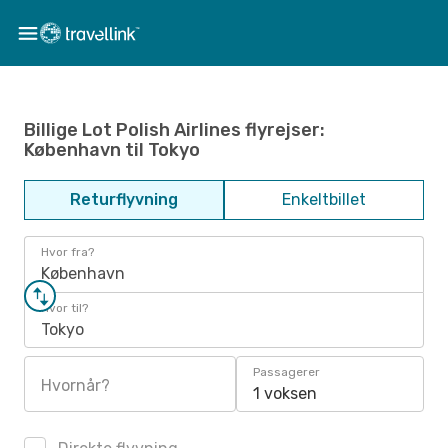
Billige Lot Polish Airlines flyrejser:
København til Tokyo
Returflyvning
Enkeltbillet
Hvor fra?
København
Hvor til?
Tokyo
Passagerer
Hvornår?
1 voksen