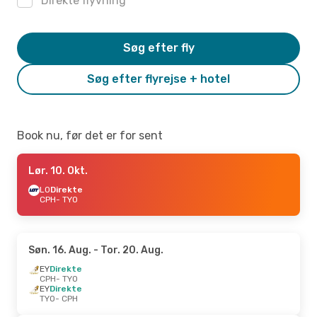
Direkte flyvning
Søg efter fly
Søg efter flyrejse + hotel
Book nu, før det er for sent
Lør. 10. Okt.
LO
Direkte
CPH
- TYO
Søn. 16. Aug.
- Tor. 20. Aug.
EY
Direkte
CPH
- TYO
EY
Direkte
TYO
- CPH