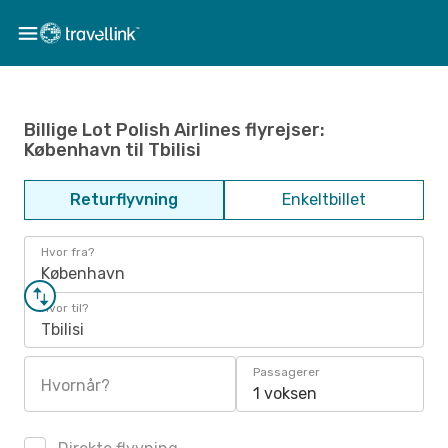
Billige Lot Polish Airlines flyrejser:
København til Tbilisi
Returflyvning
Enkeltbillet
Hvor fra?
København
Hvor til?
Tbilisi
Passagerer
Hvornår?
1 voksen