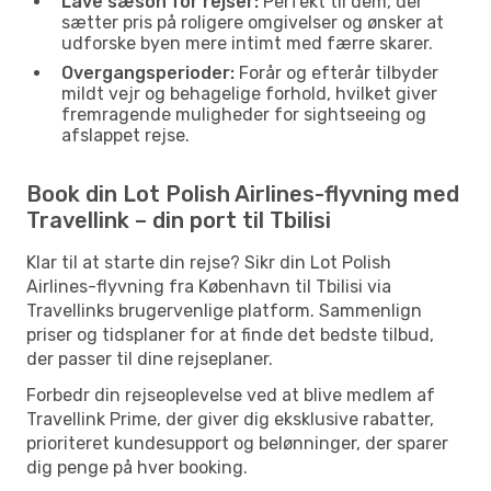
Lave sæson for rejser:
Perfekt til dem, der
sætter pris på roligere omgivelser og ønsker at
udforske byen mere intimt med færre skarer.
Overgangsperioder:
Forår og efterår tilbyder
mildt vejr og behagelige forhold, hvilket giver
fremragende muligheder for sightseeing og
afslappet rejse.
Book din Lot Polish Airlines-flyvning med
Travellink – din port til Tbilisi
Klar til at starte din rejse? Sikr din Lot Polish
Airlines-flyvning fra København til Tbilisi via
Travellinks brugervenlige platform. Sammenlign
priser og tidsplaner for at finde det bedste tilbud,
der passer til dine rejseplaner.
Forbedr din rejseoplevelse ved at blive medlem af
Travellink Prime, der giver dig eksklusive rabatter,
prioriteret kundesupport og belønninger, der sparer
dig penge på hver booking.