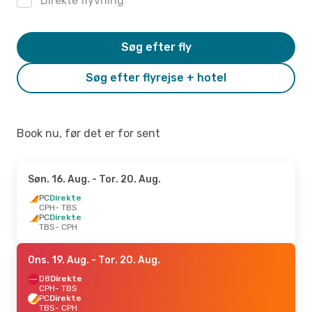
Direkte flyvning
Søg efter fly
Søg efter flyrejse + hotel
Book nu, før det er for sent
Søn. 16. Aug.
- Tor. 20. Aug.
PC
Direkte
CPH
- TBS
PC
Direkte
TBS
- CPH
Ons. 19. Aug.
- Tor. 20. Aug.
D8
Direkte
CPH
- TBS
PC
Direkte
TBS
- CPH